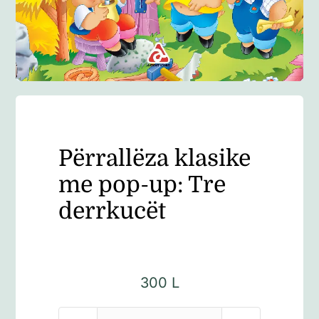
Anglisht
Ditarë
Evente
Përrallëza klasike
Blog
me pop-up: Tre
derrkucët
300
L