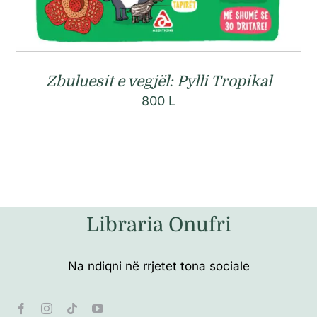
Zbuluesit e vegjël: Pylli Tropikal
800
L
Libraria Onufri
Na ndiqni në rrjetet tona sociale