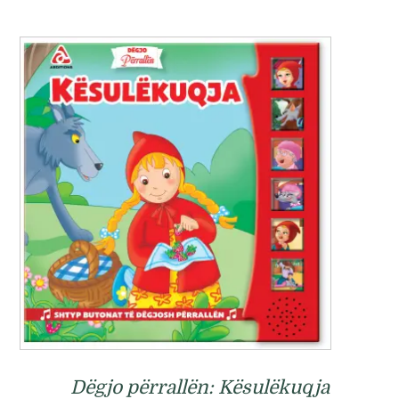
Dëgjo përrallën: Kësulëkuqja