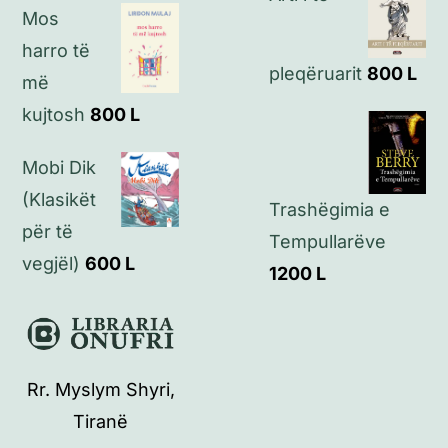
Mos
harro të
pleqëruarit
800
L
më
kujtosh
800
L
Mobi Dik
(Klasikët
Trashëgimia e
për të
Tempullarëve
vegjël)
600
L
1200
L
Rr. Myslym Shyri,
Tiranë