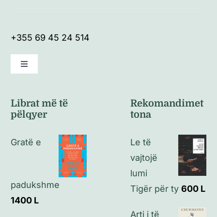
+355 69 45 24 514
Toggle
Navigation
Kushte të përgjithshme
Librat më të
Rekomandimet
pëlqyer
tona
Politikat e kthimeve
Gratë e
Le të
Politikat e privatësisë
vajtojë
lumi
padukshme
Kontakt
Tigër për ty
600
L
1400
L
Arti i të