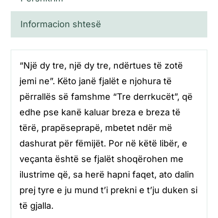
Informacion shtesë
“Një dy tre, një dy tre, ndërtues të zotë
jemi ne”. Këto janë fjalët e njohura të
përrallës së famshme “Tre derrkucët”, që
edhe pse kanë kaluar breza e breza të
tërë, prapëseprapë, mbetet ndër më
dashurat për fëmijët. Por në këtë libër, e
veçanta është se fjalët shoqërohen me
ilustrime që, sa herë hapni faqet, ato dalin
prej tyre e ju mund t’i prekni e t’ju duken si
të gjalla.