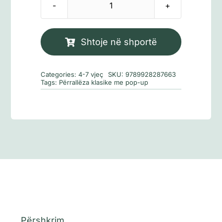
Sasi
Përrallëza
klasike
Shtoje në shportë
me
pop-
Categories:
4-7 vjeç
SKU:
9789928287663
up:
Tags:
Përrallëza klasike me pop-up
Tre
derrkucët
Përshkrim