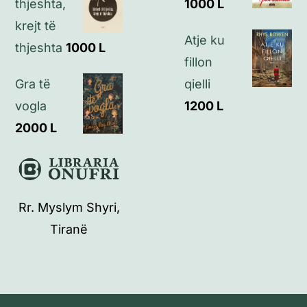
thjeshta,
1000
L
krejt të
Atje ku
thjeshta
1000
L
fillon
Gra të
qielli
vogla
1200
L
2000
L
Rr. Myslym Shyri,
Tiranë