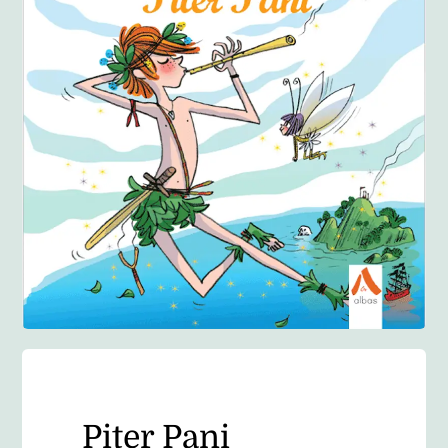
Anglisht
Ditarë
Evente
Blog
Piter Pani