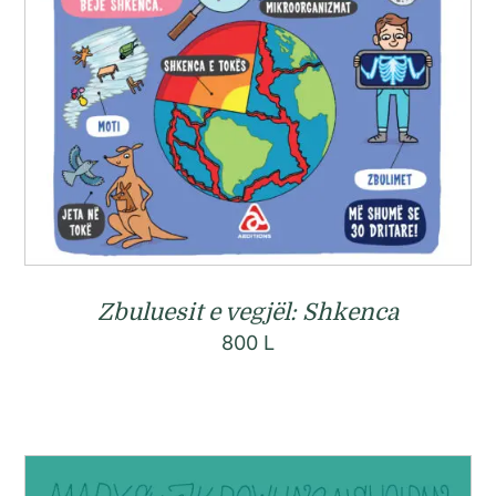
Zbuluesit e vegjël: Shkenca
800
L