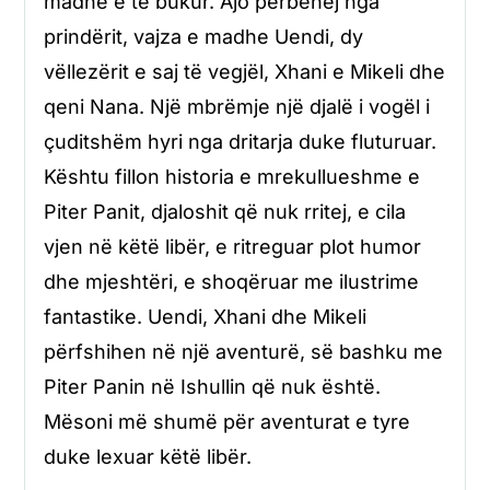
madhe e të bukur. Ajo përbëhej nga
prindërit, vajza e madhe Uendi, dy
vëllezërit e saj të vegjël, Xhani e Mikeli dhe
qeni Nana. Një mbrëmje një djalë i vogël i
çuditshëm hyri nga dritarja duke fluturuar.
Kështu fillon historia e mrekullueshme e
Piter Panit, djaloshit që nuk rritej, e cila
vjen në këtë libër, e ritreguar plot humor
dhe mjeshtëri, e shoqëruar me ilustrime
fantastike. Uendi, Xhani dhe Mikeli
përfshihen në një aventurë, së bashku me
Piter Panin në Ishullin që nuk është.
Mësoni më shumë për aventurat e tyre
duke lexuar këtë libër.