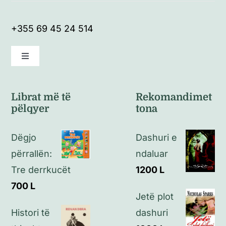
+355 69 45 24 514
Toggle
Navigation
Kushte të përgjithshme
Librat më të
Rekomandimet
pëlqyer
tona
Politikat e kthimeve
Dëgjo
Dashuri e
Politikat e privatësisë
përrallën:
ndaluar
Tre derrkucët
1200
L
Kontakt
700
L
Jetë plot
Histori të
dashuri