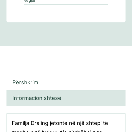
vegjël
vegjël)
Përshkrim
Informacion shtesë
Familja Draling jetonte në një shtëpi të