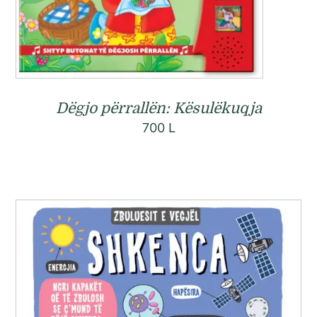
Dëgjo përrallën: Kësulëkuqja
700
L