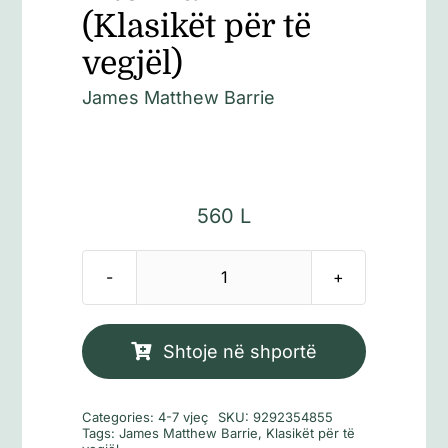
(Klasikët për të
vegjël)
James Matthew Barrie
560
L
Sasi
Piter
Pani
Shtoje në shportë
(Klasikët
për
Categories:
4-7 vjeç
SKU:
9292354855
të
Tags:
James Matthew Barrie
,
Klasikët për të