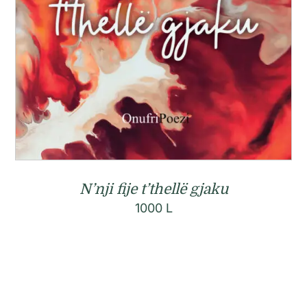
N’nji fije t’thellë gjaku
1000
L