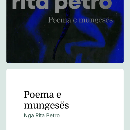
Anglisht
Ditarë
Evente
Blog
Poema e
mungesës
Nga
Rita Petro