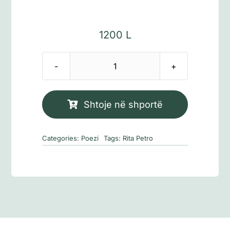
1200
L
Sasi
Poema
e
Shtoje në shportë
mungesës
Categories:
Poezi
Tags:
Rita Petro