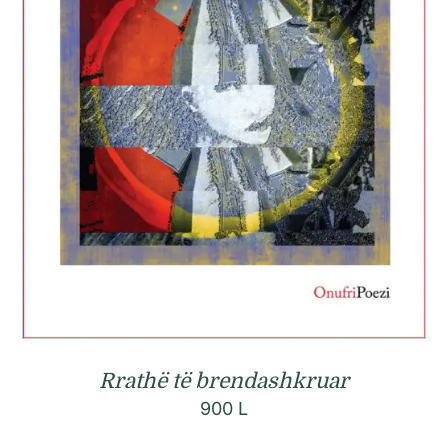
Rrathë të brendashkruar
900
L