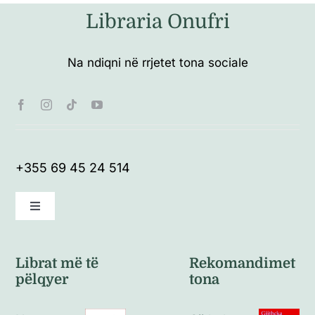
Libraria Onufri
Na ndiqni në rrjetet tona sociale
+355 69 45 24 514
Toggle
Navigation
Kushte të përgjithshme
Librat më të
Rekomandimet
pëlqyer
tona
Politikat e kthimeve