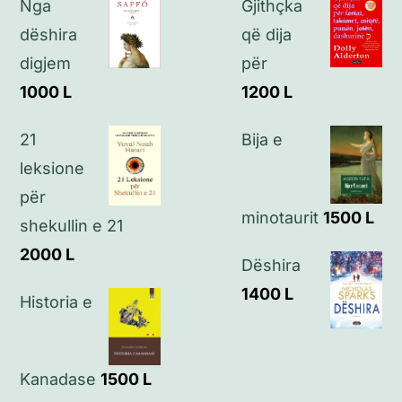
Nga
Gjithçka
Politikat e privatësisë
dëshira
që dija
digjem
për
Kontakt
1000
L
1200
L
21
Bija e
leksione
për
minotaurit
1500
L
shekullin e 21
2000
L
Dëshira
1400
L
Historia e
Kanadase
1500
L