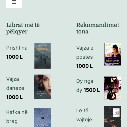
Toggle
Navigation
Kushte të përgjithshme
Librat më të
Rekomandimet
pëlqyer
tona
Politikat e kthimeve
Prishtina
Vajza e
Politikat e privatësisë
1000
L
postës
1000
L
Kontakt
Vajza
Dy nga
daneze
dy
1500
L
1000
L
Le të
Kafka në
vajtojë
breg