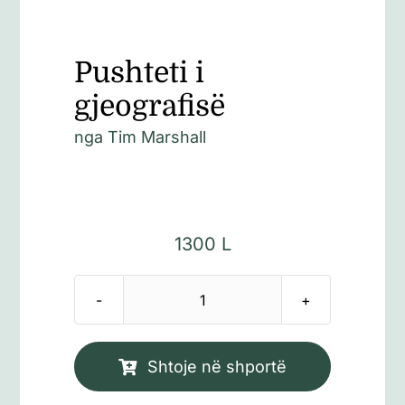
Pushteti i
gjeografisë
nga
Tim Marshall
1300
L
Sasi
Pushteti
i
Shtoje në shportë
gjeografisë