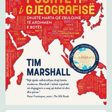
Anglisht
Ditarë
Evente
Blog