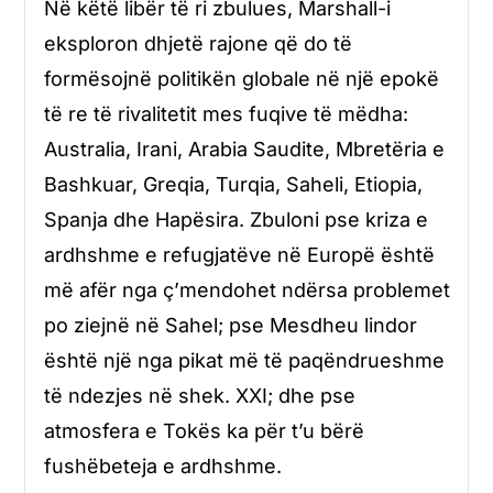
Në këtë libër të ri zbulues, Marshall-i
eksploron dhjetë rajone që do të
formësojnë politikën globale në një epokë
të re të rivalitetit mes fuqive të mëdha:
Australia, Irani, Arabia Saudite, Mbretëria e
Bashkuar, Greqia, Turqia, Saheli, Etiopia,
Spanja dhe Hapësira. Zbuloni pse kriza e
ardhshme e refugjatëve në Europë është
më afër nga ç’mendohet ndërsa problemet
po ziejnë në Sahel; pse Mesdheu lindor
është një nga pikat më të paqëndrueshme
të ndezjes në shek. XXI; dhe pse
atmosfera e Tokës ka për t’u bërë
fushëbeteja e ardhshme.