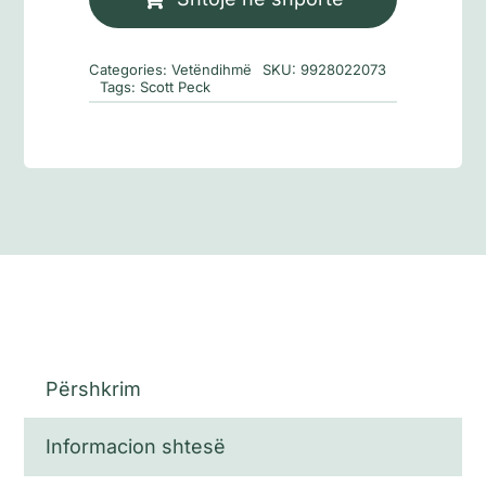
të
cilën
Categories:
Vetëndihmë
SKU:
9928022073
rrallë
Tags:
Scott Peck
shkohet
Përshkrim
Informacion shtesë