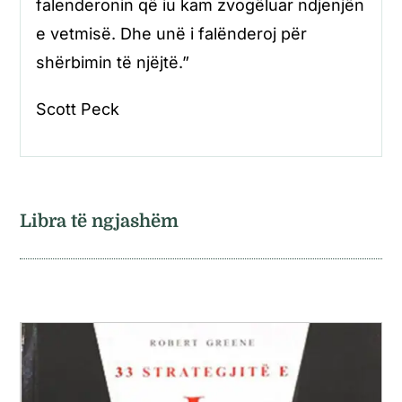
falenderonin që iu kam zvogëluar ndjenjën
e vetmisë. Dhe unë i falënderoj për
shërbimin të njëjtë.”
Scott Peck
Libra të ngjashëm