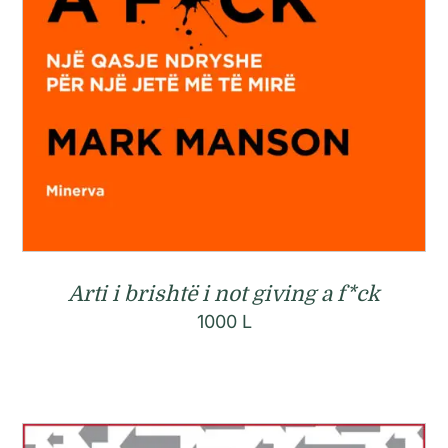
Arti i brishtë i not giving a f*ck
1000
L