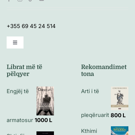
+355 69 45 24 514
Toggle
Navigation
Kushte të përgjithshme
Librat më të
Rekomandimet
pëlqyer
tona
Politikat e kthimeve
Engjëj të
Arti i të
Politikat e privatësisë
pleqëruarit
800
L
Kontakt
armatosur
1000
L
Kthimi