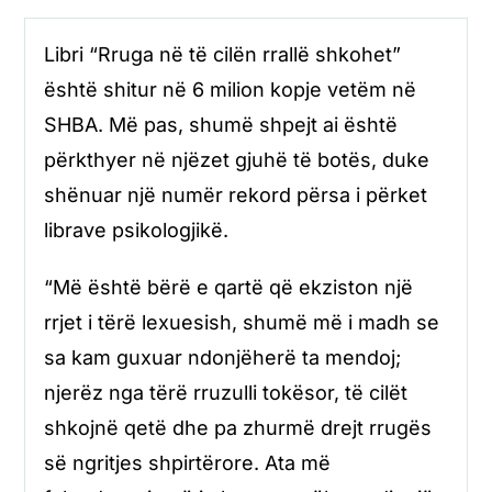
Libri “Rruga në të cilën rrallë shkohet”
është shitur në 6 milion kopje vetëm në
SHBA. Më pas, shumë shpejt ai është
përkthyer në njëzet gjuhë të botës, duke
shënuar një numër rekord përsa i përket
librave psikologjikë.
“Më është bërë e qartë që ekziston një
rrjet i tërë lexuesish, shumë më i madh se
sa kam guxuar ndonjëherë ta mendoj;
njerëz nga tërë rruzulli tokësor, të cilët
shkojnë qetë dhe pa zhurmë drejt rrugës
së ngritjes shpirtërore. Ata më