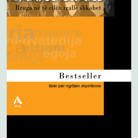
Anglisht
Ditarë
Evente
Blog