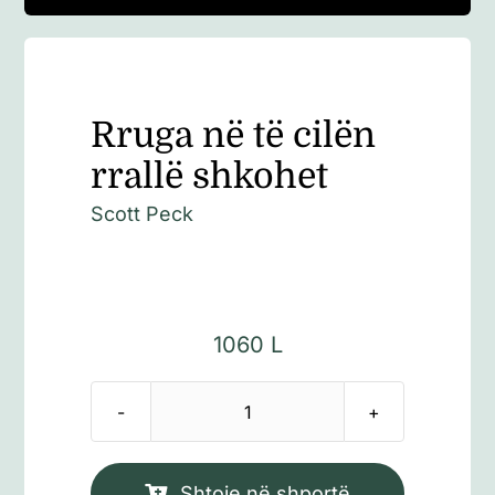
Rruga në të cilën
rrallë shkohet
Scott Peck
1060
L
Sasi
Rruga
në
Shtoje në shportë