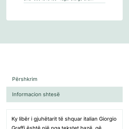
Përshkrim
Informacion shtesë
Ky libër i gjuhëtarit të shquar italian Giorgio
Graffi është një nga tekstet bazë, që