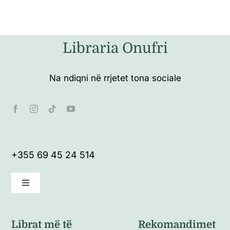
Libraria Onufri
Na ndiqni në rrjetet tona sociale
+355 69 45 24 514
Toggle
Navigation
Kushte të përgjithshme
Librat më të
Rekomandimet