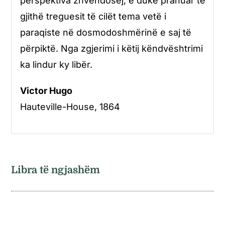
perspektiva zhvendosej, e duke pranuar të
gjithë treguesit të cilët tema vetë i
paraqiste në dosmodoshmërinë e saj të
përpiktë. Nga zgjerimi i këtij këndvështrimi
ka lindur ky libër.
Victor Hugo
Hauteville-House, 1864
Libra të ngjashëm