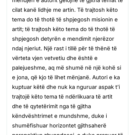
mendjen e autorit gëlojnë të gjitha temat të
cilat kanë lidhje me artin. Të trajtosh këto
tema do të thotë të shpjegosh misionin e
artit; të trajtosh këto tema do të thotë të
shpjegosh detyrën e mendimit njerëzor
ndaj njeriut. Një rast i tillë për të thënë të
vërteta vjen vetvetiu dhe është e
palejueshme, aq më shumë në një kohë si
e jona, që kjo të lihet mënjanë. Autori e ka
kuptuar këtë dhe nuk ka nguruar aspak t’i
trajtojë këto tema të ndërlikuara të artit
dhe të qytetërimit nga të gjitha
këndvështrimet e mundshme, duke i
shumëfishuar horizontet gjithsaherë