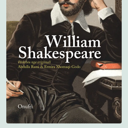
Anglisht
Ditarë
Evente
Blog