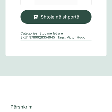
Sasi
William
Shakespeare
Shtoje në shportë
Categories:
Studime letrare
SKU:
9789928354945
Tags:
Victor Hugo
Përshkrim