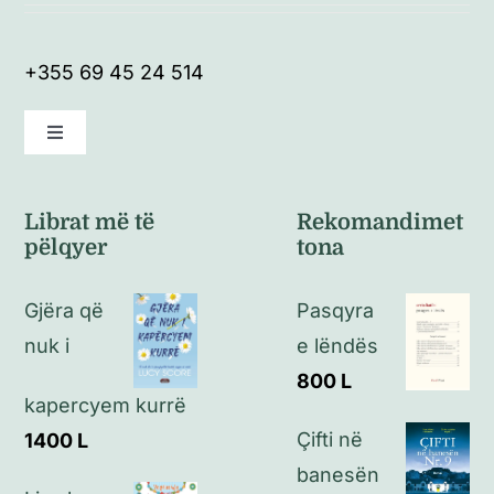
+355 69 45 24 514
Toggle
Navigation
Kushte të përgjithshme
Librat më të
Rekomandimet
pëlqyer
tona
Politikat e kthimeve
Gjëra që
Pasqyra
Politikat e privatësisë
nuk i
e lëndës
800
L
kapercyem kurrë
Kontakt
Çifti në
1400
L
banesën