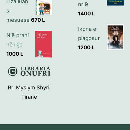
Liza luan
nr 9
si
1400
L
mësuese
670
L
Ikona e
Një prani
plagosur
në ikje
1200
L
1000
L
Rr. Myslym Shyri,
Tiranë