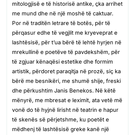
mitologjisë e të historisë antike, çka arrihet
me mund dhe në një moshë të caktuar.
Por në traditën letrare të botës, për të
përqasur edhe të vegjlit me kryeveprat e
lashtësisë, për t’ua bërë të lehtë hyrjen në
mrekullinë e poetëve të pavdekshëm, për
të zgjuar kënaqësi estetike dhe formim
artistik, përdoret paraqitja në prozë, siç ka
bërë me besnikëri, me shumë shije, freski
dhe përkushtim Janis Benekos. Në këtë
mënyrë, me mbresat e leximit, ata vetë më
vonë do të hyjnë lirisht në teatrin e hapur
të skenës së përjetshme, ku poetët e
mëdhenj të lashtësisë greke kanë një