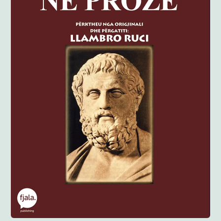
Anglisht
Ditarë
Evente
Blog