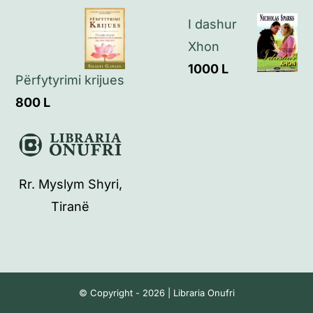
I dashur
Xhon
1000
L
Përfytyrimi krijues
800
L
Rr. Myslym Shyri,
Tiranë
© Copyright - 2026 | Libraria Onufri