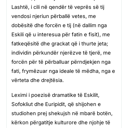
Lashtë, i cili në qendër të veprës së tij
vendosi njeriun përballë vetes, me
dobësitë dhe forcën e tij (në dallim nga
Eskili që u interesua për fatin e fisit), me
fatkeqësitë dhe grackat që i thurte jeta;
individin përkundër njerëzve të tjerë, me
forcën për të përballuar përndjekjen nga
fati, frymëzuar nga ideale të mëdha, nga e
vërteta dhe drejtësia.
Leximi i poezisë dramatike të Eskilit,
Sofokliut dhe Euripidit, që shijohen e
studiohen prej shekujsh në mbarë botën,
kërkon përgatitje kulturore dhe njohje të