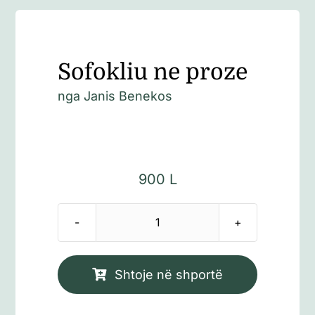
Sofokliu ne proze
nga
Janis Benekos
900
L
Sasi
Sofokliu
ne
Shtoje në shportë
proze