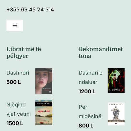
+355 69 45 24 514
Toggle
Navigation
Kushte të përgjithshme
Librat më të
Rekomandimet
pëlqyer
tona
Politikat e kthimeve
Dashnori
Dashuri e
Politikat e privatësisë
500
L
ndaluar
1200
L
Kontakt
Njëqind
Për
vjet vetmi
miqësinë
1500
L
800
L