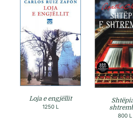
Loja e engjëllit
Shtëpia
1250
L
shtrem
800
L