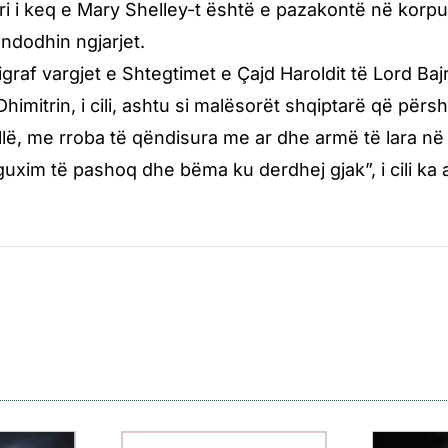
ri i keq e Mary Shelley-t është e pazakontë në korpu
 ndodhin ngjarjet.
pigraf vargjet e Shtegtimet e Çajd Haroldit të Lord Ba
Dhimitrin, i cili, ashtu si malësorët shqiptarë që për
ë, me rroba të qëndisura me ar dhe armë të lara në flor
guxim të pashoq dhe bëma ku derdhej gjak”, i cili ka 