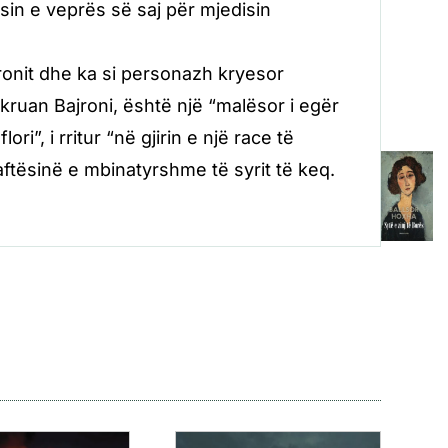
sin e veprës së saj për mjedisin
jronit dhe ka si personazh kryesor
shkruan Bajroni, është një “malësor i egër
i”, i rritur “në gjirin e një race të
aftësinë e mbinatyrshme të syrit të keq.