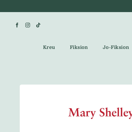
Skip
to
content
Kreu
Fiksion
Jo-Fiksion