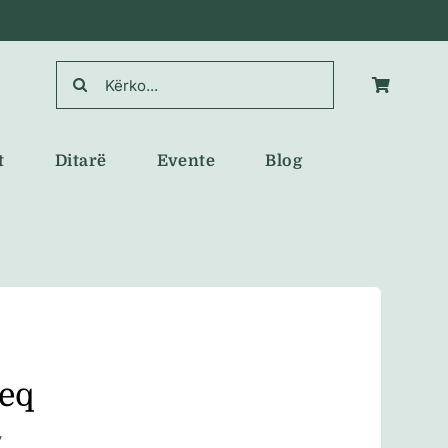
Search
for:
t
Ditarë
Evente
Blog
keq
y