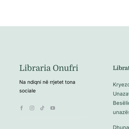
Libraria Onufri
Libra
Na ndiqni në rrjetet tona
Kryezo
sociale
Unaza
Besëli
unazë
Dhuna