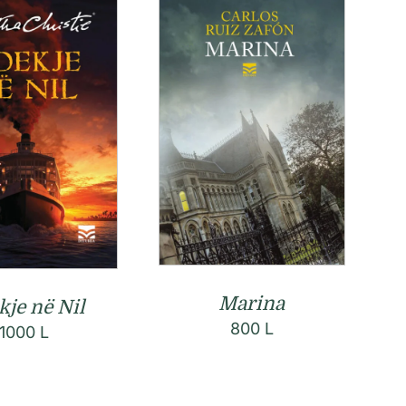
Marina
kje në Nil
800
L
1000
L