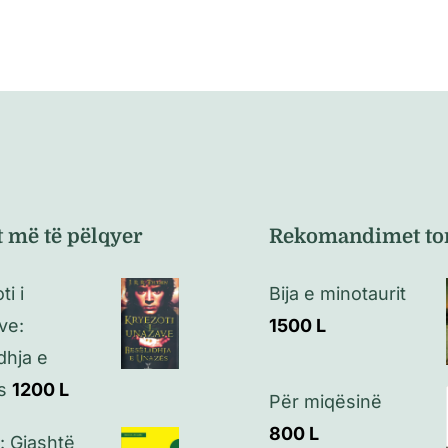
t më të pëlqyer
Rekomandimet to
ti i
Bija e minotaurit
ve:
1500
L
dhja e
s
1200
L
Për miqësinë
800
L
: Gjashtë