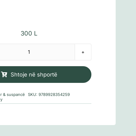
300
L
Sasi
Syri
i
Shtoje në shportë
keq
er & suspancë
SKU:
9789928354259
ey