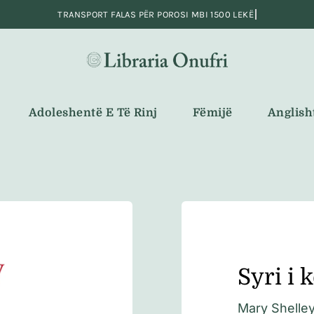
Adoleshentë E Të Rinj
Fëmijë
Anglish
Syri i 
Mary Shelle