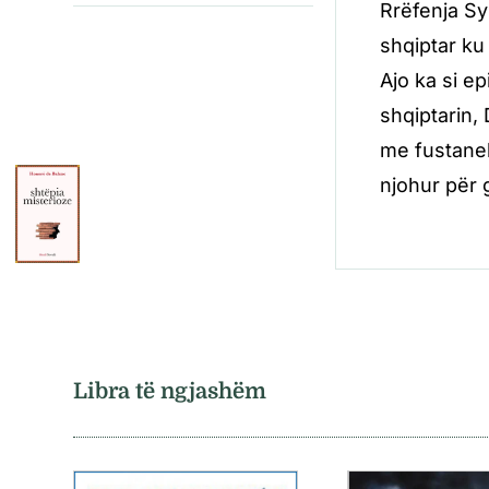
Rrëfenja Sy
shqiptar ku
Ajo ka si e
shqiptarin, 
me fustanell
njohur për 
Libra të ngjashëm