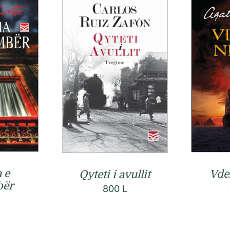
 e
Vde
Qyteti i avullit
bër
800
L