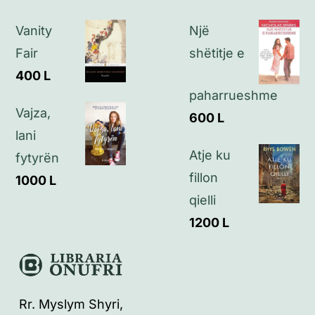
Vanity
Një
Fair
shëtitje e
400
L
paharrueshme
Vajza,
600
L
lani
Atje ku
fytyrën
fillon
1000
L
qielli
1200
L
Rr. Myslym Shyri,