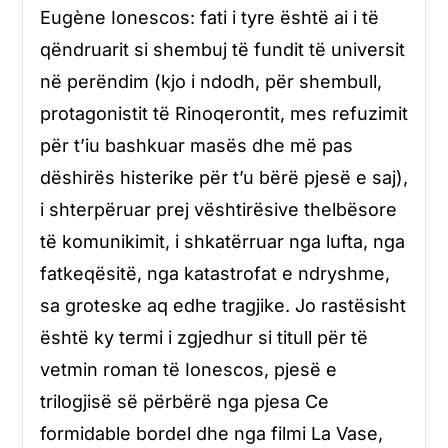
Eugène Ionescos: fati i tyre është ai i të
qëndruarit si shembuj të fundit të universit
në perëndim (kjo i ndodh, për shembull,
protagonistit të Rinoqerontit, mes refuzimit
për t’iu bashkuar masës dhe më pas
dëshirës histerike për t’u bërë pjesë e saj),
i shterpëruar prej vështirësive thelbësore
të komunikimit, i shkatërruar nga lufta, nga
fatkeqësitë, nga katastrofat e ndryshme,
sa groteske aq edhe tragjike. Jo rastësisht
është ky termi i zgjedhur si titull për të
vetmin roman të Ionescos, pjesë e
trilogjisë së përbërë nga pjesa Ce
formidable bordel dhe nga filmi La Vase,