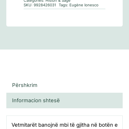
Categories:
Histori & Sagë
SKU:
9928426031
Tags:
Eugène Ionesco
Përshkrim
Informacion shtesë
Vetmitarët banojnë mbi të gjitha në botën e