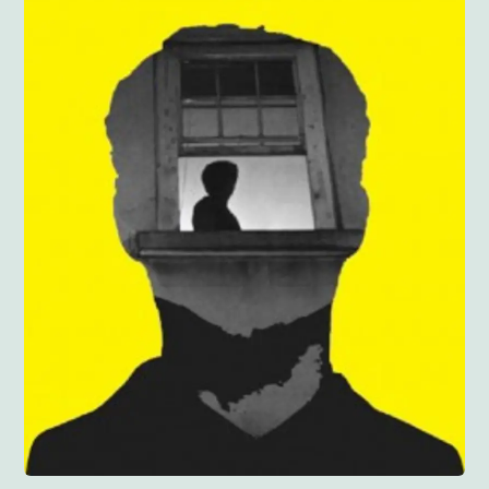
Anglisht
Ditarë
Evente
Blog