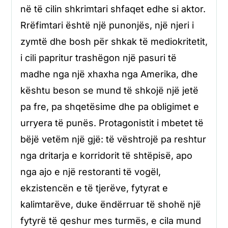
në të cilin shkrimtari shfaqet edhe si aktor.
Rrëfimtari është një punonjës, një njeri i
zymtë dhe bosh për shkak të mediokritetit,
i cili papritur trashëgon një pasuri të
madhe nga një xhaxha nga Amerika, dhe
kështu beson se mund të shkojë një jetë
pa fre, pa shqetësime dhe pa obligimet e
urryera të punës. Protagonistit i mbetet të
bëjë vetëm një gjë: të vështrojë pa reshtur
nga dritarja e korridorit të shtëpisë, apo
nga ajo e një restoranti të vogël,
ekzistencën e të tjerëve, fytyrat e
kalimtarëve, duke ëndërruar të shohë një
fytyrë të qeshur mes turmës, e cila mund