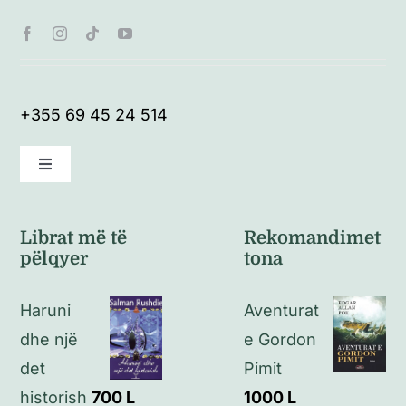
+355 69 45 24 514
Toggle
Navigation
Kushte të përgjithshme
Librat më të
Rekomandimet
pëlqyer
tona
Politikat e kthimeve
Haruni
Aventurat
Politikat e privatësisë
dhe një
e Gordon
det
Pimit
Kontakt
historish
700
L
1000
L