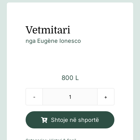
Vetmitari
nga Eugène Ionesco
800
L
Sasi
Vetmitari
Shtoje në shportë