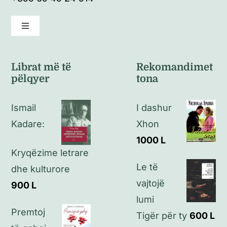
Toggle
Navigation
Kushte të përgjithshme
Librat më të
Rekomandimet
pëlqyer
tona
Politikat e kthimeve
Ismail
I dashur
Politikat e privatësisë
Kadare:
Xhon
1000
L
Kryqëzime letrare
Kontakt
Le të
dhe kulturore
vajtojë
900
L
lumi
Premtoj
Tigër për ty
600
L