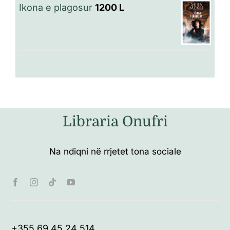
Ikona e plagosur
1200
L
Libraria Onufri
Na ndiqni në rrjetet tona sociale
+355 69 45 24 514