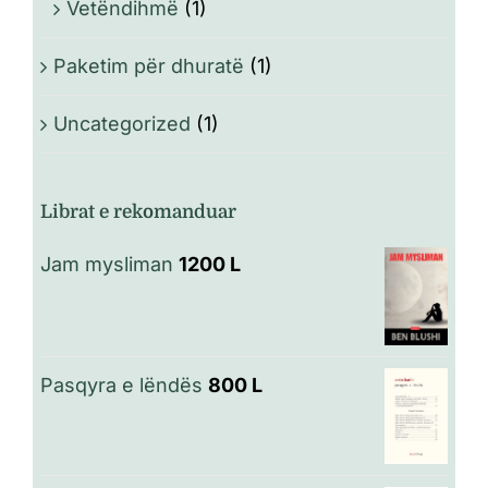
Vetëndihmë
(1)
Paketim për dhuratë
(1)
Uncategorized
(1)
Librat e rekomanduar
Jam mysliman
1200
L
Pasqyra e lëndës
800
L