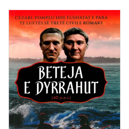
Anglisht
Ditarë
Evente
Blog