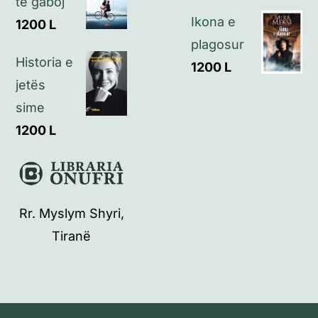
të gaboj
Ikona e
1200
L
plagosur
Historia e
1200
L
jetës
sime
1200
L
Rr. Myslym Shyri,
Tiranë