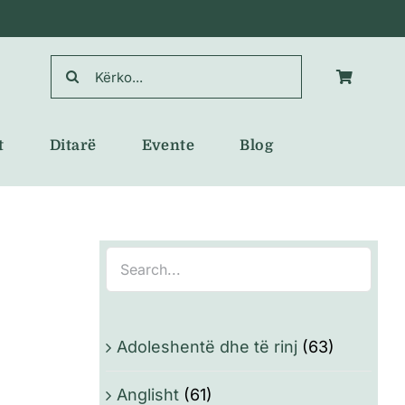
Search
for:
t
Ditarë
Evente
Blog
Adoleshentë dhe të rinj
(63)
Anglisht
(61)