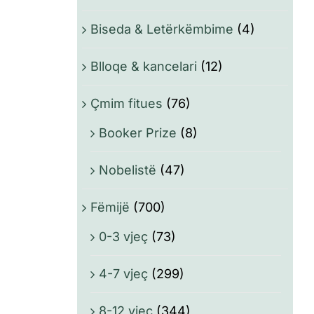
Biseda & Letërkëmbime
(4)
Blloqe & kancelari
(12)
Çmim fitues
(76)
Booker Prize
(8)
Nobelistë
(47)
Fëmijë
(700)
0-3 vjeç
(73)
4-7 vjeç
(299)
8-12 vjeç
(344)