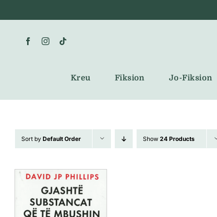
Skip
to
content
Kreu
Fiksion
Jo-Fiksion
Sort by
Default Order
Show
24 Products