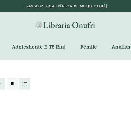
Adoleshentë E Të Rinj
Fëmijë
Anglish