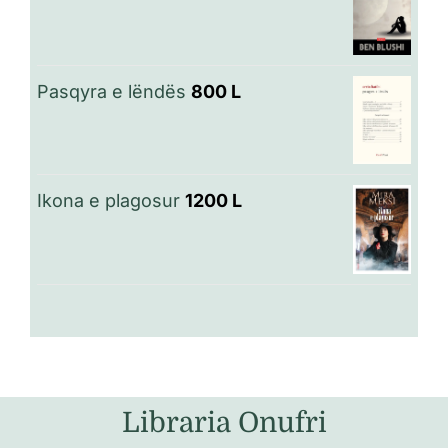
Pasqyra e lëndës
800
L
Ikona e plagosur
1200
L
Libraria Onufri