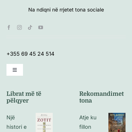
Na ndiqni në rrjetet tona sociale
+355 69 45 24 514
Toggle
Navigation
Kushte të përgjithshme
Librat më të
Rekomandimet
pëlqyer
tona
Politikat e kthimeve
Një
Atje ku
Politikat e privatësisë
histori e
fillon