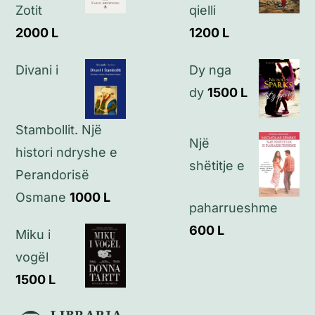
Zotit
qielli
Kontakt
2000
L
1200
L
Divani i
Dy nga
dy
1500
L
Stambollit. Një
Një
histori ndryshe e
shëtitje e
Perandorisë
Osmane
1000
L
paharrueshme
600
L
Miku i
vogël
1500
L