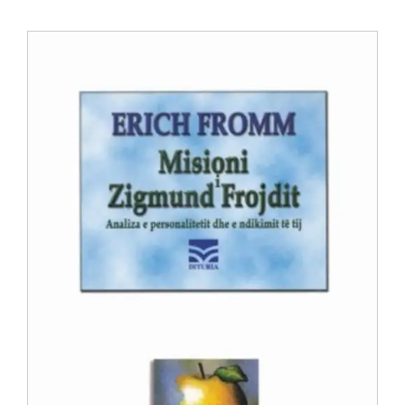
Anglisht
Ditarë
Evente
Blog