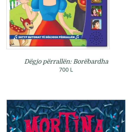
Dëgjo përrallën: Borëbardha
700
L