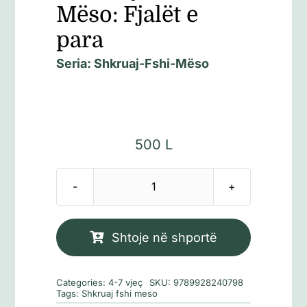
Mëso: Fjalët e
para
Seria:
Shkruaj-Fshi-Mëso
500
L
Sasi
Shkruaj-
Fshi-
Shtoje në shportë
Mëso:
Fjalët
Categories:
4-7 vjeç
SKU:
9789928240798
e
Tags:
Shkruaj fshi meso