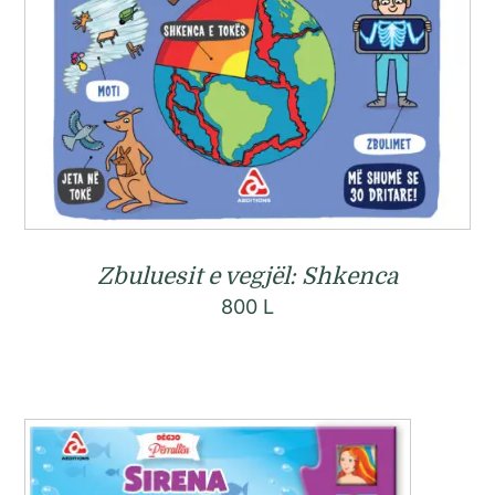
Zbuluesit e vegjël: Shkenca
800
L