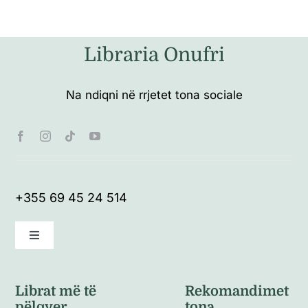
Libraria Onufri
Na ndiqni në rrjetet tona sociale
+355 69 45 24 514
Toggle
Navigation
Kushte të përgjithshme
Librat më të
Rekomandimet
pëlqyer
tona