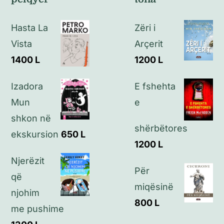
Politikat e kthimeve
Hasta La
Zëri i
Politikat e privatësisë
Vista
Arçerit
1400
L
1200
L
Kontakt
Izadora
E fshehta
Mun
e
shkon në
shërbëtores
ekskursion
650
L
1200
L
Njerëzit
Për
që
miqësinë
njohim
800
L
me pushime