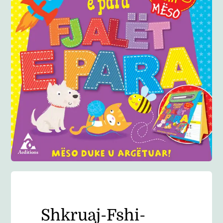
Anglisht
Ditarë
Evente
Blog
Shkruaj-Fshi-