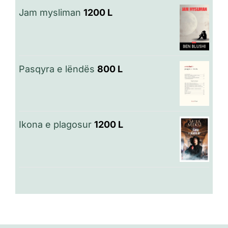
Jam mysliman
1200
L
Pasqyra e lëndës
800
L
Ikona e plagosur
1200
L