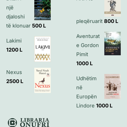
Politikat e privatësisë
një
djaloshi
pleqëruarit
800
L
Kontakt
të klonuar
500
L
Aventurat
Lakimi
e Gordon
1200
L
Pimit
1000
L
Nexus
Udhëtim
2500
L
në
Europën
Lindore
1000
L