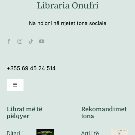
Libraria Onufri
Na ndiqni në rrjetet tona sociale
+355 69 45 24 514
Toggle
Navigation
Kushte të përgjithshme
Librat më të
Rekomandimet
pëlqyer
tona
Politikat e kthimeve
Ditari i
Arti i të