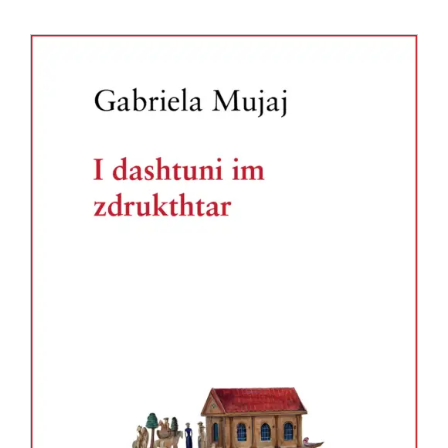
Anglisht
Ditarë
Evente
Blog