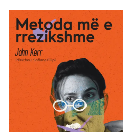
Anglisht
Ditarë
Evente
Blog