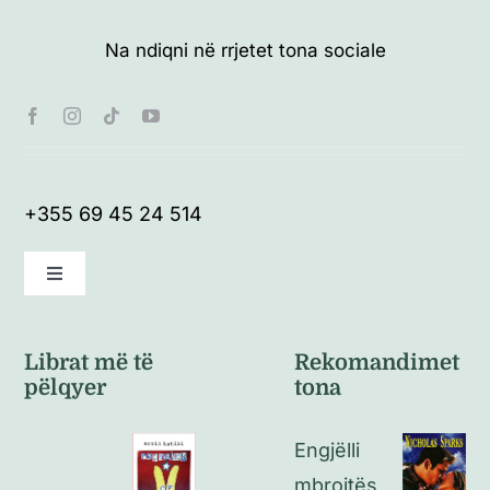
Na ndiqni në rrjetet tona sociale
+355 69 45 24 514
Toggle
Navigation
Kushte të përgjithshme
Librat më të
Rekomandimet
pëlqyer
tona
Politikat e kthimeve
Engjëlli
Politikat e privatësisë
mbrojtës