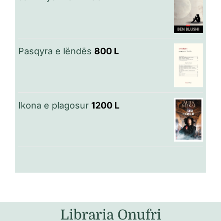
Pasqyra e lëndës
800
L
Ikona e plagosur
1200
L
Libraria Onufri