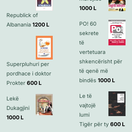
1000
L
Republick of
Kontakt
PO! 60
Albanania
1200
L
sekrete
të
vertetuara
shkencërisht për
Superpluhuri per
të qenë më
pordhace i doktor
bindës
1000
L
Prokter
600
L
Le të
Lekë
vajtojë
Dukagjini
lumi
1000
L
Tigër për ty
600
L