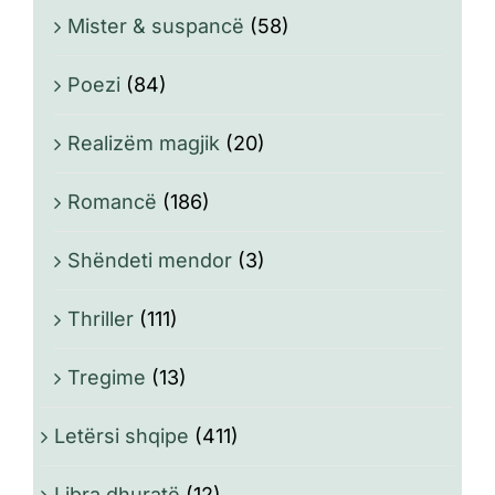
Mister & suspancë
(58)
Poezi
(84)
Realizëm magjik
(20)
Romancë
(186)
Shëndeti mendor
(3)
Thriller
(111)
Tregime
(13)
Letërsi shqipe
(411)
Libra dhuratë
(12)