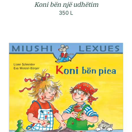
Koni bën një udhëtim
350
L