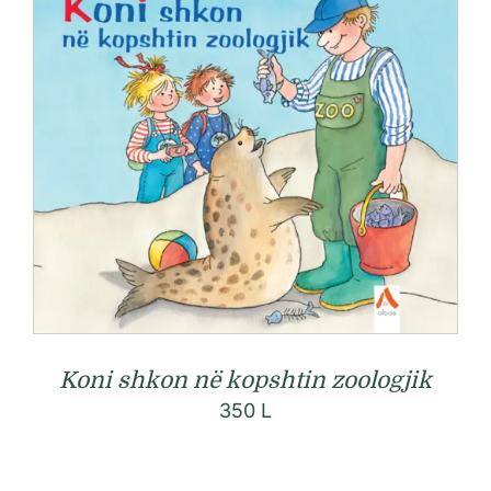
Koni shkon në kopshtin zoologjik
350
L