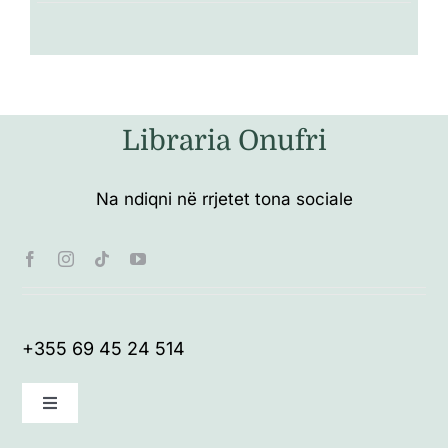
Libraria Onufri
Na ndiqni në rrjetet tona sociale
+355 69 45 24 514
Toggle
Navigation