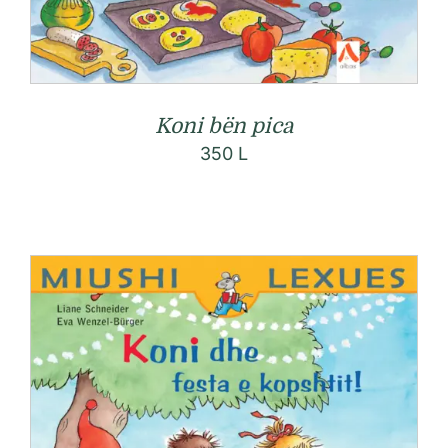
Koni bën pica
350
L