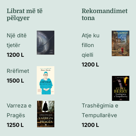
Kushte të përgjithshme
Librat më të
Rekomandimet
pëlqyer
tona
Politikat e kthimeve
Një ditë
Atje ku
Politikat e privatësisë
tjetër
fillon
1200
L
qielli
Kontakt
1200
L
Rrëfimet
1500
L
Trashëgimia e
Varreza e
Tempullarëve
Pragës
1200
L
1250
L