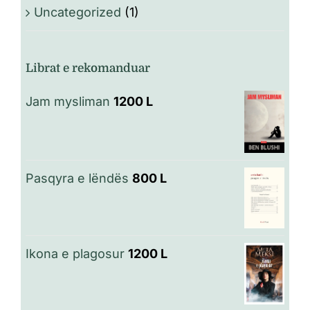
Uncategorized
(1)
Librat e rekomanduar
Jam mysliman
1200
L
Pasqyra e lëndës
800
L
Ikona e plagosur
1200
L