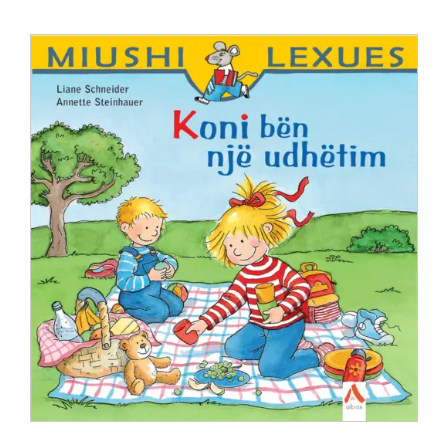
Anglisht
Ditarë
Evente
Blog