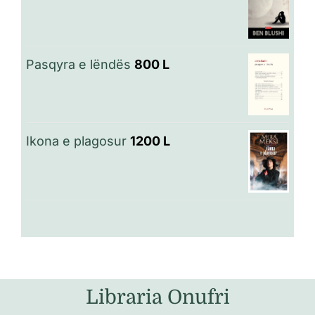
Pasqyra e lëndës
800
L
Ikona e plagosur
1200
L
Libraria Onufri