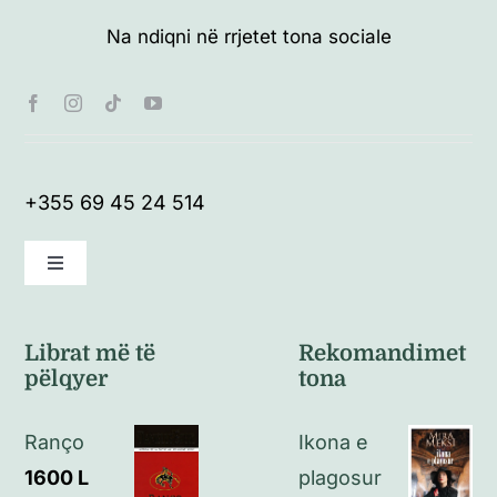
Na ndiqni në rrjetet tona sociale
+355 69 45 24 514
Toggle
Navigation
Kushte të përgjithshme
Librat më të
Rekomandimet
pëlqyer
tona
Politikat e kthimeve
Ranço
Ikona e
Politikat e privatësisë
1600
L
plagosur