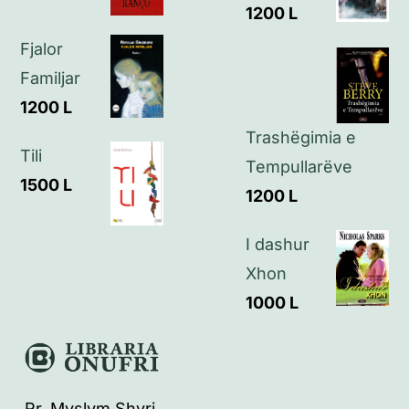
1200
L
Kontakt
Fjalor
Familjar
1200
L
Trashëgimia e
Tili
Tempullarëve
1500
L
1200
L
I dashur
Xhon
1000
L
Rr. Myslym Shyri,