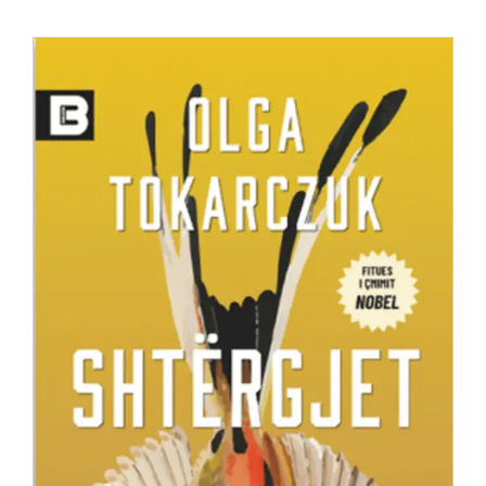
Anglisht
Ditarë
Evente
Blog