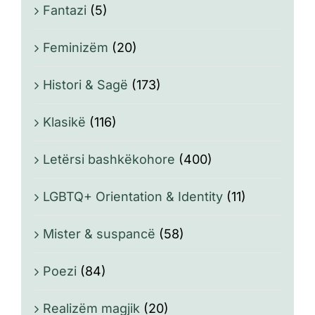
Fantazi
(5)
Feminizëm
(20)
Histori & Sagë
(173)
Klasikë
(116)
Letërsi bashkëkohore
(400)
LGBTQ+ Orientation & Identity
(11)
Mister & suspancë
(58)
Poezi
(84)
Realizëm magjik
(20)