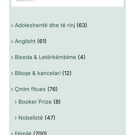
Adoleshentë dhe të rinj
(63)
Anglisht
(61)
Biseda & Letërkëmbime
(4)
Blloqe & kancelari
(12)
Çmim fitues
(76)
Booker Prize
(8)
Nobelistë
(47)
Fëmijë
(700)