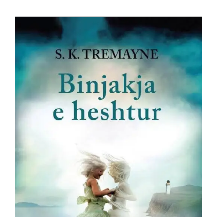
Anglisht
Ditarë
Evente
Blog