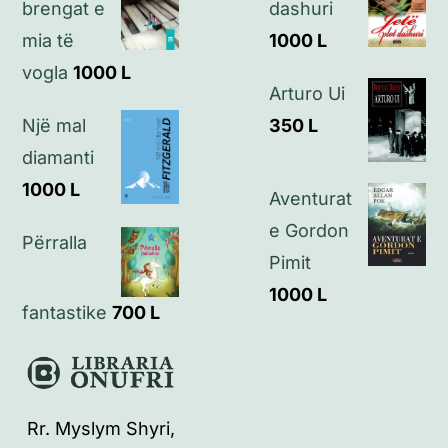
brengat e
dashuri
mia të
1000
L
Kontakt
vogla
1000
L
Arturo Ui
Një mal
350
L
diamanti
1000
L
Aventurat
e Gordon
Përralla
Pimit
1000
L
fantastike
700
L
Rr. Myslym Shyri,