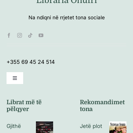
Libraria Onufri
Na ndiqni në rrjetet tona sociale
+355 69 45 24 514
Toggle
Navigation
Kushte të përgjithshme
Librat më të
Rekomandimet
pëlqyer
tona
Politikat e kthimeve
Gjithë
Jetë plot
Politikat e privatësisë