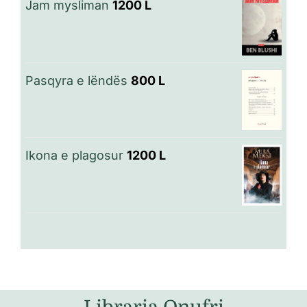
Jam mysliman
1200
L
Pasqyra e lëndës
800
L
Ikona e plagosur
1200
L