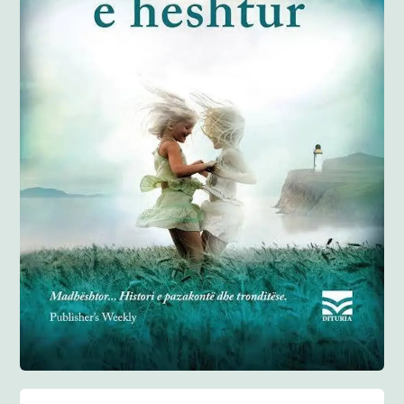
Anglisht
Ditarë
Evente
Blog