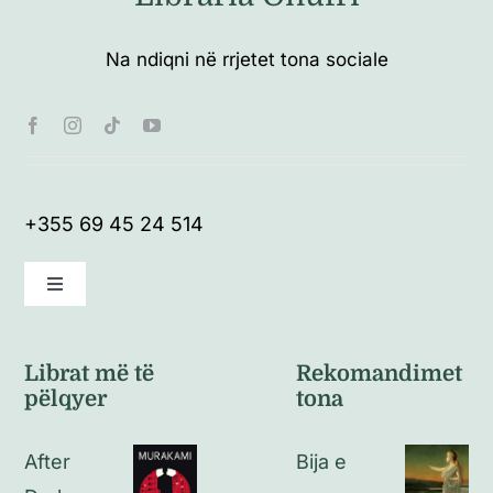
Na ndiqni në rrjetet tona sociale
+355 69 45 24 514
Toggle
Navigation
Kushte të përgjithshme
Librat më të
Rekomandimet
pëlqyer
tona
Politikat e kthimeve
After
Bija e
Politikat e privatësisë