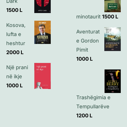
Dark
1500
L
minotaurit
1500
L
Kontakt
Kosova,
Aventurat
lufta e
e Gordon
heshtur
Pimit
2000
L
1000
L
Një prani
në ikje
1000
L
Trashëgimia e
Tempullarëve
1200
L