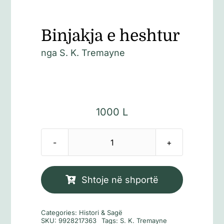
Binjakja e heshtur
nga S. K. Tremayne
1000
L
Sasi
Binjakja
e
Shtoje në shportë
heshtur
Categories:
Histori & Sagë
SKU:
9928217363
Tags:
S. K. Tremayne