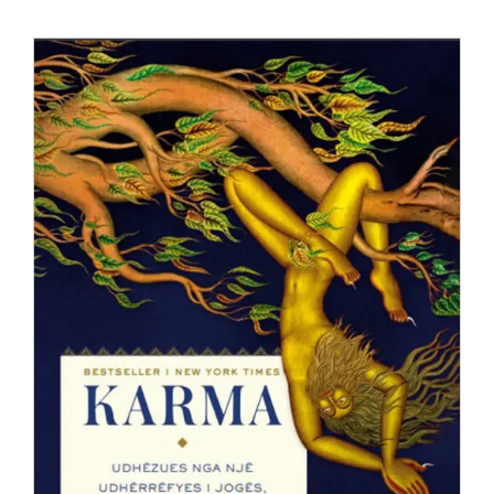
Anglisht
Ditarë
Evente
Blog