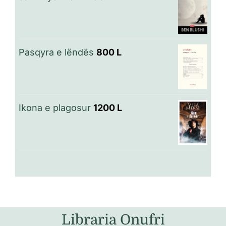
Pasqyra e lëndës
800
L
Ikona e plagosur
1200
L
Libraria Onufri