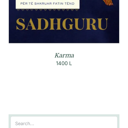
Karma
1400
L