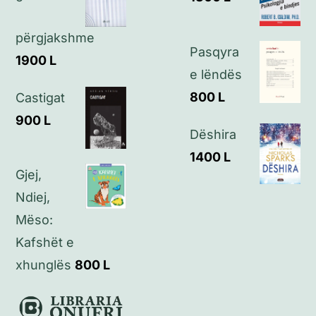
Kontakt
përgjakshme
Pasqyra
1900
L
e lëndës
800
L
Castigat
900
L
Dëshira
1400
L
Gjej,
Ndiej,
Mëso:
Kafshët e
xhunglës
800
L