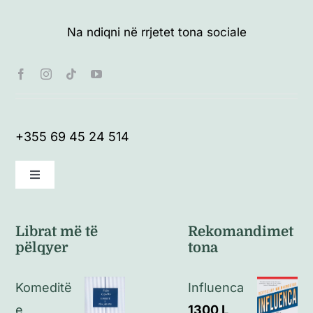
Na ndiqni në rrjetet tona sociale
+355 69 45 24 514
Toggle
Navigation
Kushte të përgjithshme
Librat më të
Rekomandimet
pëlqyer
tona
Politikat e kthimeve
Komeditë
Influenca
Politikat e privatësisë
e
1300
L