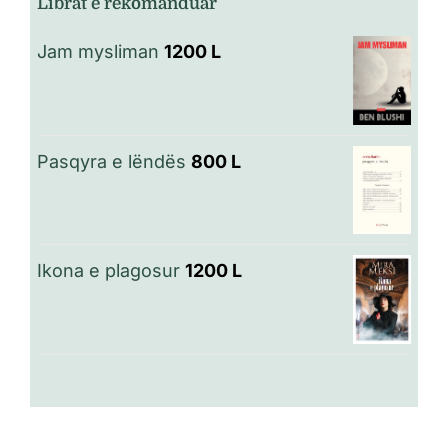
Librat e rekomanduar
Jam mysliman
1200
L
Pasqyra e lëndës
800
L
Ikona e plagosur
1200
L