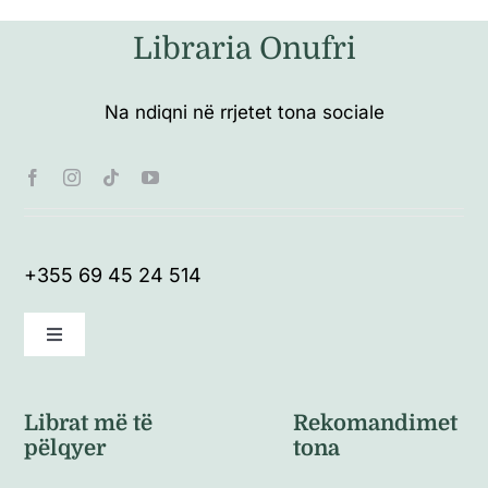
Libraria Onufri
Na ndiqni në rrjetet tona sociale
+355 69 45 24 514
Toggle
Navigation
Kushte të përgjithshme
Librat më të
Rekomandimet
pëlqyer
tona
Politikat e kthimeve