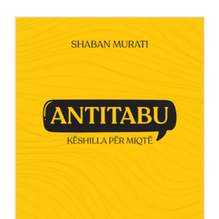
Anglisht
Ditarë
Evente
Blog