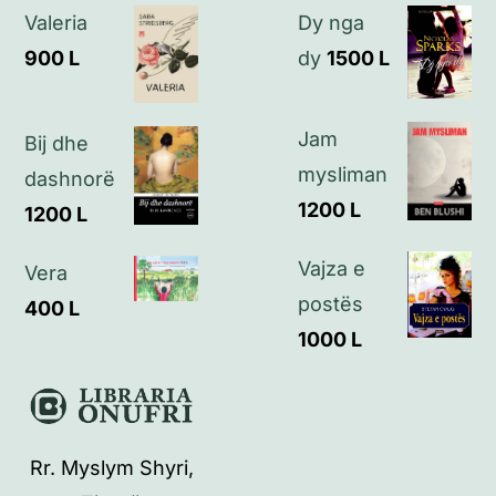
Valeria
Dy nga
Politikat e privatësisë
900
L
dy
1500
L
Kontakt
Jam
Bij dhe
mysliman
dashnorë
1200
L
1200
L
Vajza e
Vera
postës
400
L
1000
L
Rr. Myslym Shyri,