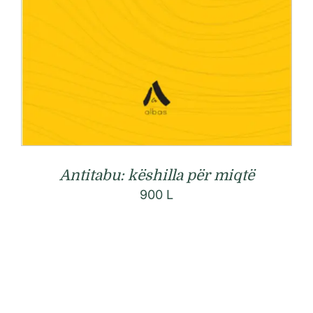
Antitabu: këshilla për miqtë
900
L