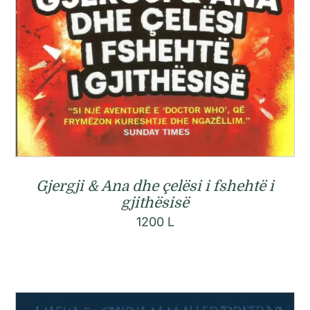
Gjergji & Ana dhe çelësi i fshehtë i
gjithësisë
1200
L