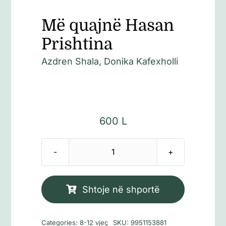
Më quajnë Hasan
Prishtina
Azdren Shala, Donika Kafexholli
600
L
Sasi
Më
quajnë
Shtoje në shportë
Hasan
Prishtina
Categories:
8-12 vjeç
SKU:
9951153881