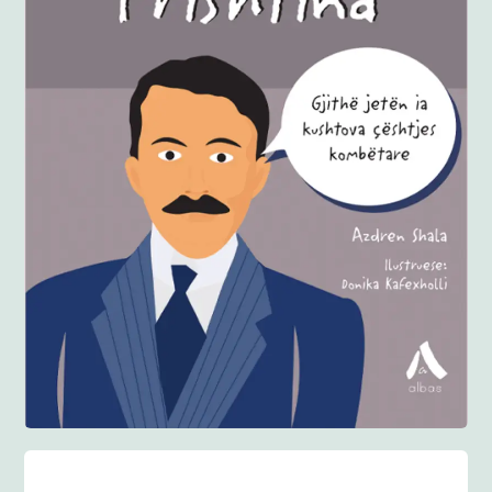
Anglisht
Ditarë
Evente
Blog