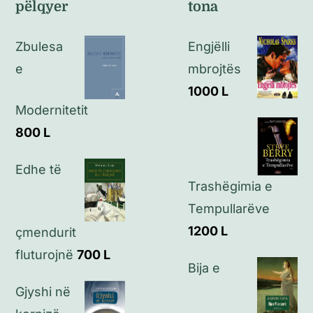
pëlqyer
tona
Politikat e kthimeve
Zbulesa
Engjëlli
Politikat e privatësisë
e
mbrojtës
1000
L
Kontakt
Modernitetit
800
L
Edhe të
Trashëgimia e
Tempullarëve
1200
L
çmendurit
fluturojnë
700
L
Bija e
Gjyshi në