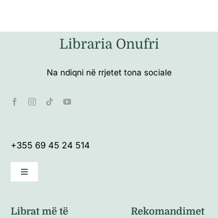
Libraria Onufri
Na ndiqni në rrjetet tona sociale
+355 69 45 24 514
Toggle
Navigation
Kushte të përgjithshme
Librat më të
Rekomandimet