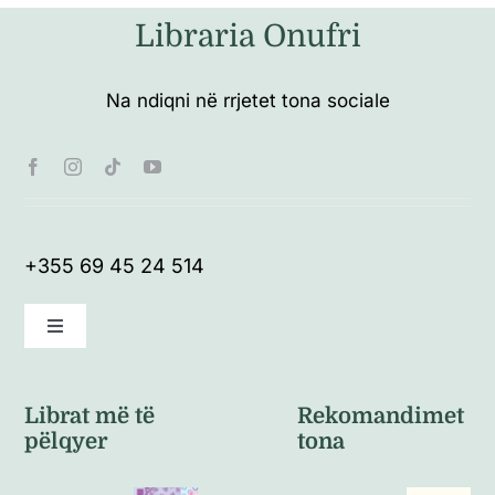
Libraria Onufri
Na ndiqni në rrjetet tona sociale
+355 69 45 24 514
Toggle
Navigation
Kushte të përgjithshme
Librat më të
Rekomandimet
pëlqyer
tona
Politikat e kthimeve