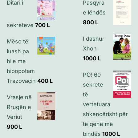
Ditari i
Pasqyra
Politikat e privatësisë
e lëndës
800
L
sekreteve
700
L
Kontakt
I dashur
Mëso të
Xhon
luash pa
1000
L
hile me
hipopotam
PO! 60
Trazovaçin
400
L
sekrete
të
Vrasje në
vertetuara
Rrugën e
shkencërisht për
Veriut
të qenë më
900
L
bindës
1000
L