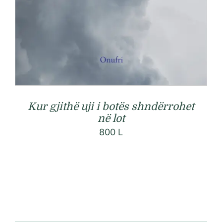
Kur gjithë uji i botës shndërrohet
në lot
800
L