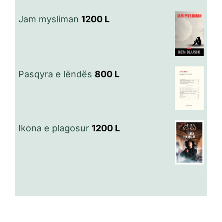
Jam mysliman
1200
L
Pasqyra e lëndës
800
L
Ikona e plagosur
1200
L