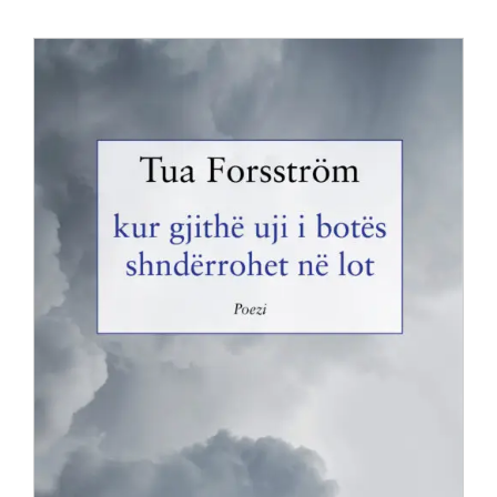
Anglisht
Ditarë
Evente
Blog