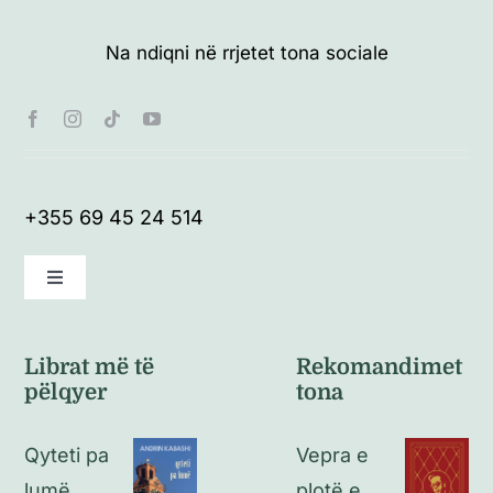
Na ndiqni në rrjetet tona sociale
+355 69 45 24 514
Toggle
Navigation
Kushte të përgjithshme
Librat më të
Rekomandimet
pëlqyer
tona
Politikat e kthimeve
Qyteti pa
Vepra e
Politikat e privatësisë
lumë
plotë e