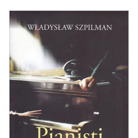
Anglisht
Ditarë
Evente
Blog