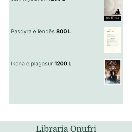
Pasqyra e lëndës
800
L
Ikona e plagosur
1200
L
Libraria Onufri