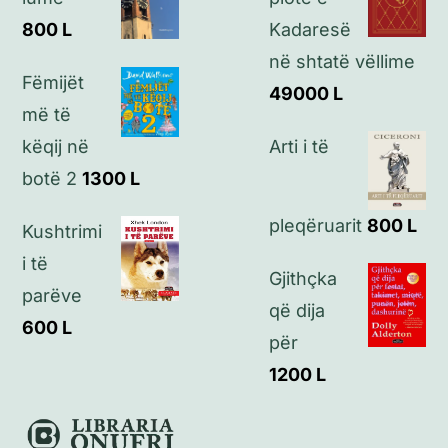
800
L
Kadaresë
Kontakt
në shtatë vëllime
Fëmijët
49000
L
më të
këqij në
Arti i të
botë 2
1300
L
pleqëruarit
800
L
Kushtrimi
i të
Gjithçka
parëve
që dija
600
L
për
1200
L