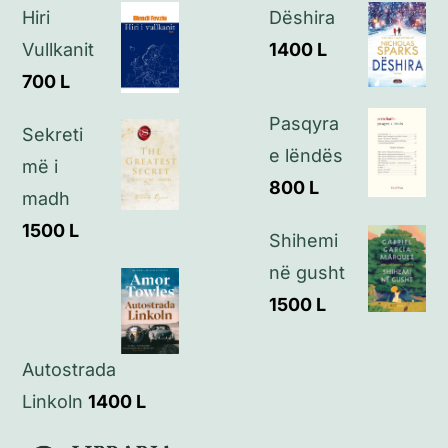
Hiri
Dëshira
Politikat e privatësisë
Vullkanit
1400
L
700
L
Kontakt
Pasqyra
Sekreti
e lëndës
më i
800
L
madh
1500
L
Shihemi
në gusht
1500
L
Autostrada
Linkoln
1400
L