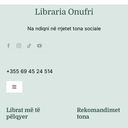
Libraria Onufri
Na ndiqni në rrjetet tona sociale
+355 69 45 24 514
Toggle
Navigation
Kushte të përgjithshme
Librat më të
Rekomandimet
pëlqyer
tona
Politikat e kthimeve