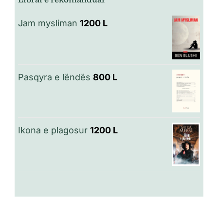
Jam mysliman
1200
L
Pasqyra e lëndës
800
L
Ikona e plagosur
1200
L