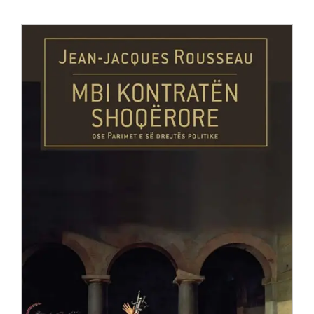
Anglisht
Ditarë
Evente
Blog