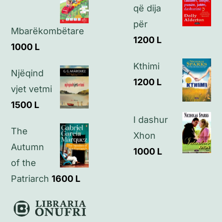
Politikat e privatësisë
që dija
për
Mbarëkombëtare
Kontakt
1200
L
1000
L
Kthimi
Njëqind
1200
L
vjet vetmi
1500
L
I dashur
The
Xhon
Autumn
1000
L
of the
Patriarch
1600
L