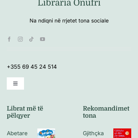
Libraria Onufri
Na ndiqni në rrjetet tona sociale
+355 69 45 24 514
Toggle
Navigation
Kushte të përgjithshme
Librat më të
Rekomandimet
pëlqyer
tona
Politikat e kthimeve
Abetare
Gjithçka