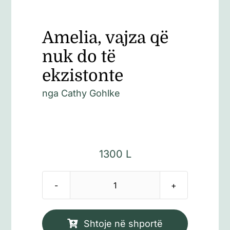
Amelia, vajza që
nuk do të
ekzistonte
nga Cathy Gohlke
1300
L
Sasi
Amelia,
vajza
Shtoje në shportë