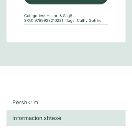
që
nuk
Categories:
Histori & Sagë
do
SKU:
9789928216281
Tags:
Cathy Gohlke
të
ekzistonte
Përshkrim
Informacion shtesë