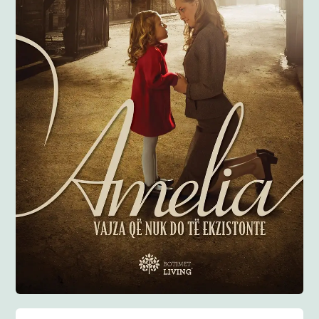
Anglisht
Ditarë
Evente
Blog