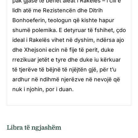
pak gjasë të bëhet aleat i Rakelës – i cili e
lidh atë me Rezistencën dhe Ditrih
Bonhoeferin, teologun që kishte hapur
shumë polemika. E detyruar të fshihet, çdo
ideal i Rakelës vihet në dyshim, ndërsa ajo
dhe Xhejsoni ecin në fije të perit, duke
rrezikuar jetët e tyre dhe duke iu kërkuar
të tjerëve të bëjnë të njëjtën gjë, për t’u
ardhur në ndihmë njerëzve në nevojë që
nuk i njohin, por i duan.
Libra të ngjashëm