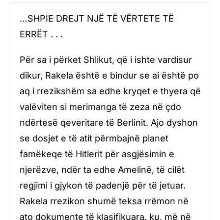
…SHPIE DREJT NJË TË VËRTETE TË
ERRËT . . .
Për sa i përket Shlikut, që i ishte vardisur
dikur, Rakela është e bindur se ai është po
aq i rrezikshëm sa edhe kryqet e thyera që
valëviten si merimanga të zeza në çdo
ndërtesë qeveritare të Berlinit. Ajo dyshon
se dosjet e të atit përmbajnë planet
famëkeqe të Hitlerit për asgjësimin e
njerëzve, ndër ta edhe Amelinë, të cilët
regjimi i gjykon të padenjë për të jetuar.
Rakela rrezikon shumë teksa rrëmon në
ato dokumente të klasifikuara, ku, më në