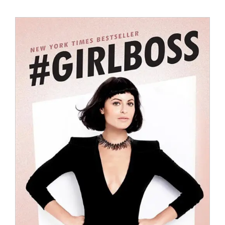
Anglisht
Ditarë
Evente
Blog