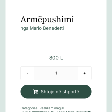
Armëpushimi
nga
Mario Benedetti
800
L
Sasi
Armëpushimi
Shtoje në shportë
Categories:
Realizëm magjik