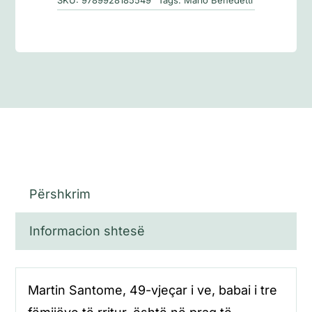
SKU:
9789928185549
Tags:
Mario Benedetti
Përshkrim
Informacion shtesë
Martin Santome, 49-vjeçar i ve, babai i tre