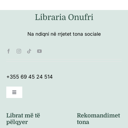
Libraria Onufri
Na ndiqni në rrjetet tona sociale
+355 69 45 24 514
Toggle
Navigation
Kushte të përgjithshme
Librat më të
Rekomandimet
pëlqyer
tona
Politikat e kthimeve