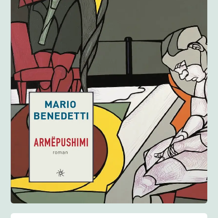
Anglisht
Ditarë
Evente
Blog