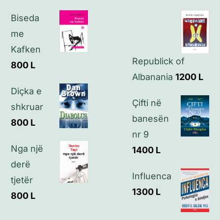
Biseda
Politikat e privatësisë
me
Kafken
Republick of
Kontakt
800
L
Albanania
1200
L
Diçka e
Çifti në
shkruar
banesën
800
L
nr 9
Nga një
1400
L
derë
Influenca
tjetër
1300
L
800
L