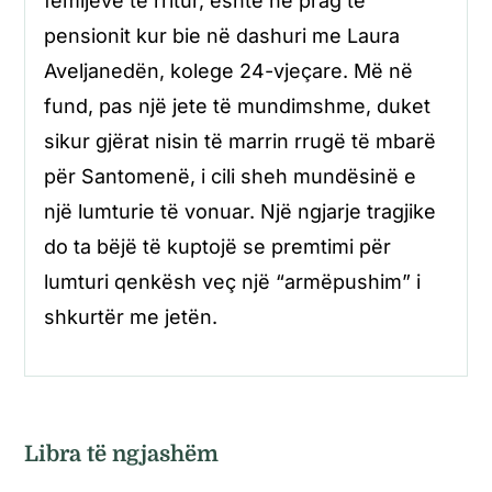
fëmijëve të rritur, është në prag të
pensionit kur bie në dashuri me Laura
Aveljanedën, kolege 24-vjeçare. Më në
fund, pas një jete të mundimshme, duket
sikur gjërat nisin të marrin rrugë të mbarë
për Santomenë, i cili sheh mundësinë e
një lumturie të vonuar. Një ngjarje tragjike
do ta bëjë të kuptojë se premtimi për
lumturi qenkësh veç një “armëpushim” i
shkurtër me jetën.
Libra të ngjashëm