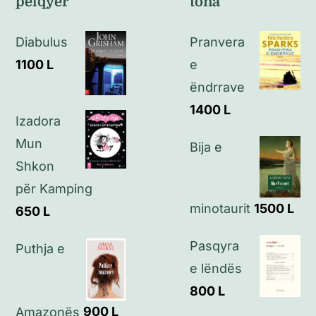
pëlqyer
tona
Politikat e kthimeve
Diabulus
Pranvera
Politikat e privatësisë
1100
L
e
ëndrrave
Kontakt
1400
L
Izadora
Mun
Bija e
Shkon
për Kamping
minotaurit
1500
L
650
L
Pasqyra
Puthja e
e lëndës
800
L
Amazonës
900
L