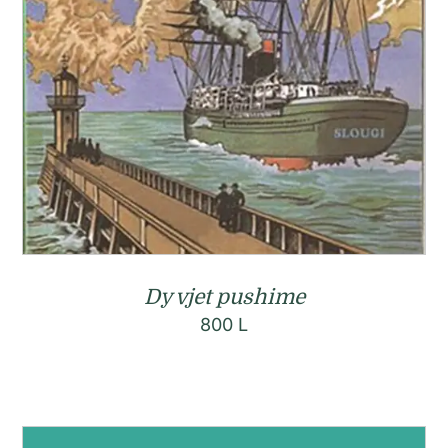
Dy vjet pushime
800
L