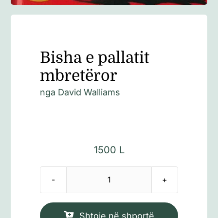
Bisha e pallatit
mbretëror
nga
David Walliams
1500
L
Sasi
Bisha
e
Shtoje në shportë