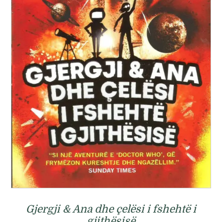
Gjergji & Ana dhe çelësi i fshehtë i
gjithësisë