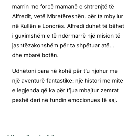
marrin me forcë mamanë e shtrenjtë të
Alfredit, vetë Mbretëreshën, për ta mbyllur
në Kullën e Londrës. Alfredi duhet të bëhet
i guximshëm e të ndërmarrë një mision të
jashtëzakonshëm për ta shpëtuar atë…
dhe mbarë botën.
Udhëtoni para në kohë për t’u njohur me
një aventurë fantastike: një histori me mite
e legjenda që ka për t’jua mbajtur zemrat
peshë deri në fundin emocionues të saj.