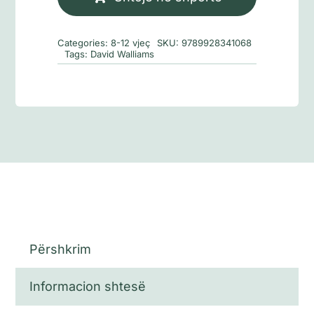
pallatit
mbretëror
Categories:
8-12 vjeç
SKU:
9789928341068
Tags:
David Walliams
Përshkrim
Informacion shtesë