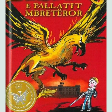
Anglisht
Ditarë
Evente
Blog