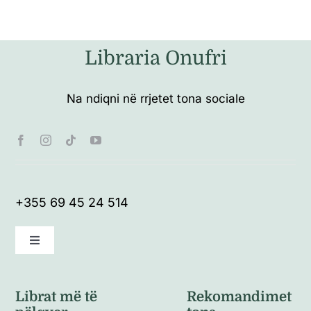
Libraria Onufri
Na ndiqni në rrjetet tona sociale
+355 69 45 24 514
Toggle
Navigation
Kushte të përgjithshme
Librat më të
Rekomandimet