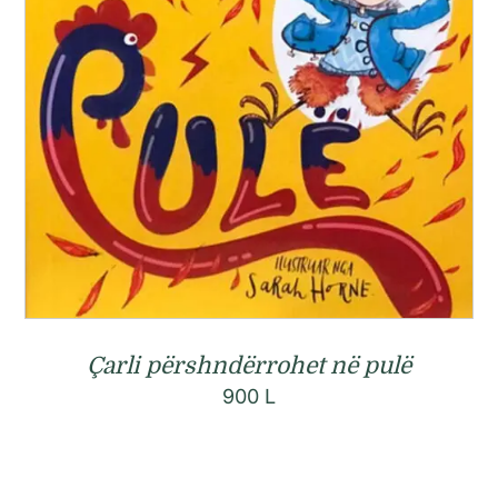
Çarli përshndërrohet në pulë
900
L