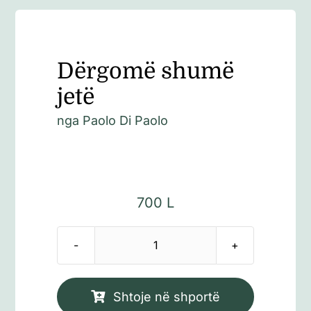
Dërgomë shumë
jetë
nga
Paolo Di Paolo
700
L
Sasi
Dërgomë
shumë
Shtoje në shportë