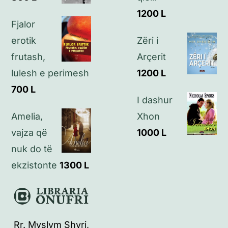
Kontakt
1200
L
Fjalor
erotik
Zëri i
frutash,
Arçerit
lulesh e perimesh
1200
L
700
L
I dashur
Amelia,
Xhon
vajza që
1000
L
nuk do të
ekzistonte
1300
L
Rr. Myslym Shyri,