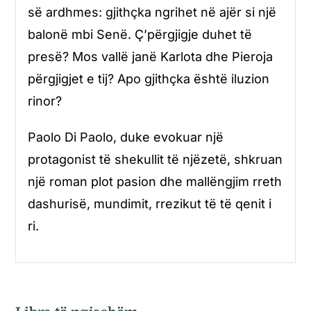
së ardhmes: gjithçka ngrihet në ajër si një
balonë mbi Senë. Ç’përgjigje duhet të
presë? Mos vallë janë Karlota dhe Pieroja
përgjigjet e tij? Apo gjithçka është iluzion
rinor?
Paolo Di Paolo, duke evokuar një
protagonist të shekullit të njëzetë, shkruan
një roman plot pasion dhe mallëngjim rreth
dashurisë, mundimit, rrezikut të të qenit i
ri.