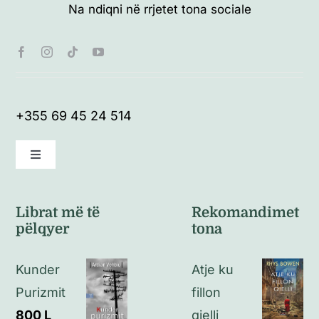
Na ndiqni në rrjetet tona sociale
+355 69 45 24 514
Toggle
Navigation
Kushte të përgjithshme
Librat më të
Rekomandimet
pëlqyer
tona
Politikat e kthimeve
Kunder
Atje ku
Politikat e privatësisë
Purizmit
fillon
800
L
qielli