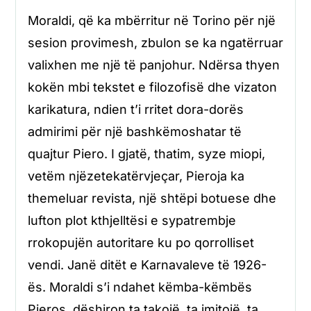
Moraldi, që ka mbërritur në Torino për një
sesion provimesh, zbulon se ka ngatërruar
valixhen me një të panjohur. Ndërsa thyen
kokën mbi tekstet e filozofisë dhe vizaton
karikatura, ndien t’i rritet dora-dorës
admirimi për një bashkëmoshatar të
quajtur Piero. I gjatë, thatim, syze miopi,
vetëm njëzetekatërvjeçar, Pieroja ka
themeluar revista, një shtëpi botuese dhe
lufton plot kthjelltësi e sypatrembje
rrokopujën autoritare ku po qorrolliset
vendi. Janë ditët e Karnavaleve të 1926-
ës. Moraldi s’i ndahet këmba-këmbës
Pieros, dëshiron ta takojë, ta imitojë, ta