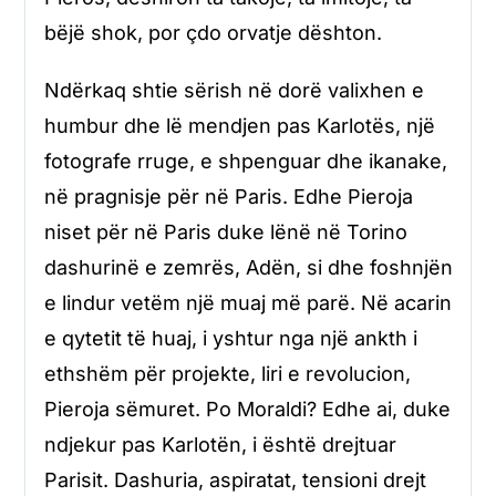
bëjë shok, por çdo orvatje dështon.
Ndërkaq shtie sërish në dorë valixhen e
humbur dhe lë mendjen pas Karlotës, një
fotografe rruge, e shpenguar dhe ikanake,
në pragnisje për në Paris. Edhe Pieroja
niset për në Paris duke lënë në Torino
dashurinë e zemrës, Adën, si dhe foshnjën
e lindur vetëm një muaj më parë. Në acarin
e qytetit të huaj, i yshtur nga një ankth i
ethshëm për projekte, liri e revolucion,
Pieroja sëmuret. Po Moraldi? Edhe ai, duke
ndjekur pas Karlotën, i është drejtuar
Parisit. Dashuria, aspiratat, tensioni drejt