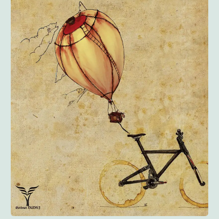
Anglisht
Ditarë
Evente
Blog