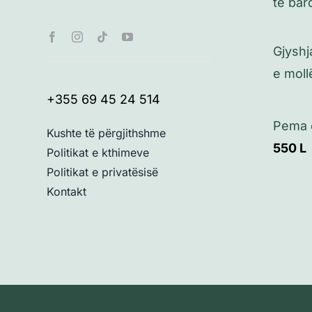
të bar
Gjysh
e moll
+355 69 45 24 514
Pema e
Kushte të përgjithshme
550
L
Politikat e kthimeve
Politikat e privatësisë
Kontakt