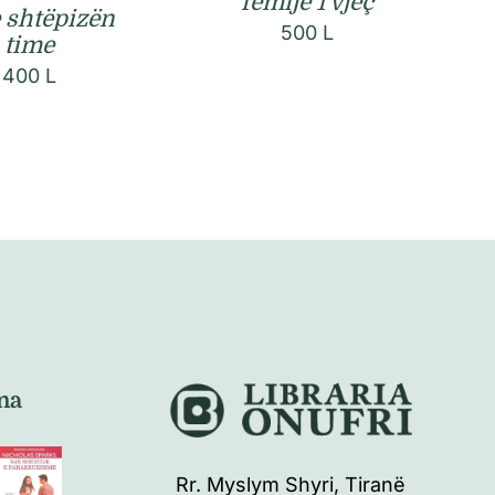
fëmijë 1 vjeç
e shtëpizën
500
L
time
400
L
na
Rr. Myslym Shyri, Tiranë