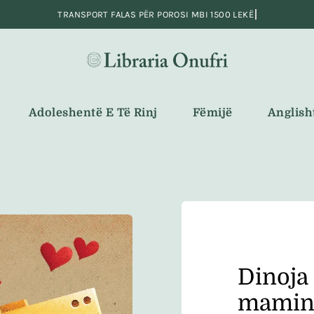
Adoleshentë E Të Rinj
Fëmijë
Anglish
Dinoja 
mami