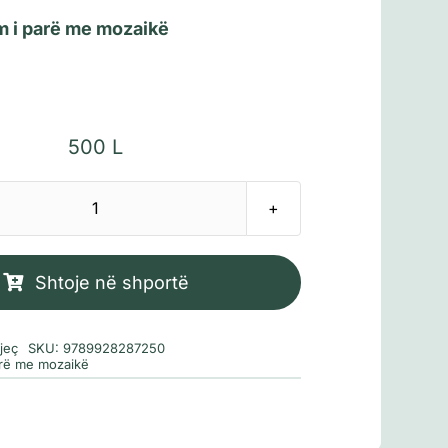
im i parë me mozaikë
500
L
Sasi
Dinoja
i
Shtoje në shportë
vogël
kërkon
jeç
SKU:
9789928287250
mamin
parë me mozaikë