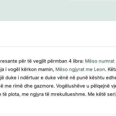
eresante për të vegjlit përmban 4 libra:
Mëso numrat 
oja i vogël kërkon mamin,
Mëso ngjyrat me Leon
. Kët
jë duke i ndërtuar e duke vënë në punë kështu edhe
anë me rimë dhe gazmore. Vogëlushëve u pëlqejnë vj
e të plota, me ngjyra të mrekullueshme. Me këtë seri