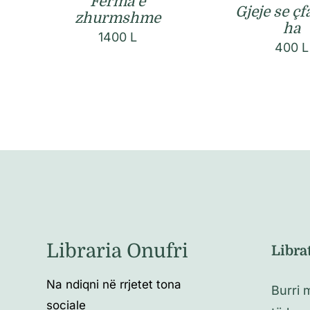
Ferma e
Gjeje se çf
zhurmshme
ha
1400
L
400
L
Libraria Onufri
Libra
Na ndiqni në rrjetet tona
Burri 
sociale