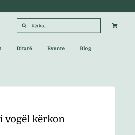
Search
for:
t
Ditarë
Evente
Blog
i vogël kërkon
n