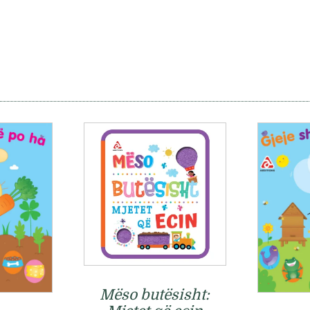
Mëso butësisht: