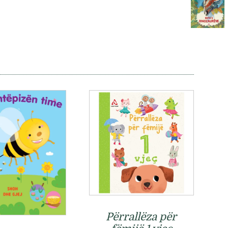
Përrallëza për