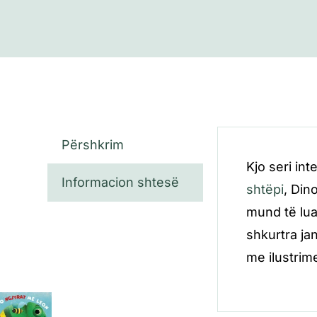
Përshkrim
Kjo seri int
Informacion shtesë
shtëpi
, Din
mund të lua
shkurtra j
me ilustrim