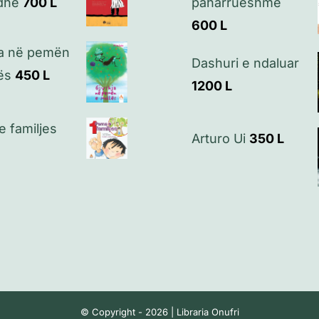
dhë
700
L
paharrueshme
600
L
ja në pemën
Dashuri e ndaluar
ës
450
L
1200
L
 familjes
Arturo Ui
350
L
© Copyright - 2026 | Libraria Onufri