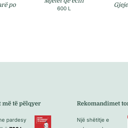
Mjetet që ecin
arë po
Gjej
600
L
t më të pëlqyer
Rekomandimet to
me pardesy
Një shëtitje e