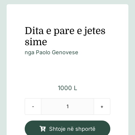
Dita e pare e jetes
sime
nga
Paolo Genovese
1000
L
Sasi
Dita
e
Shtoje në shportë