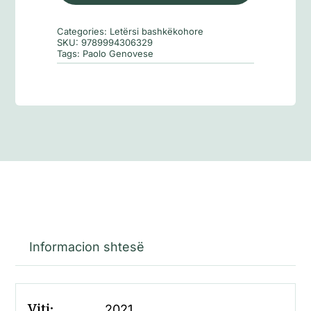
pare
e
Categories:
Letërsi bashkëkohore
jetes
SKU:
9789994306329
Tags:
Paolo Genovese
sime
Informacion shtesë
Viti:
2021