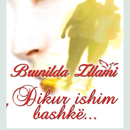
Anglisht
Ditarë
Evente
Blog