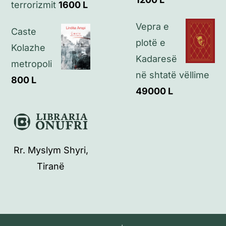
terrorizmit
1600
L
Vepra e
Caste
plotë e
Kolazhe
Kadaresë
metropoli
në shtatë vëllime
800
L
49000
L
Rr. Myslym Shyri,
Tiranë