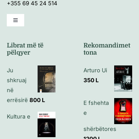
+355 69 45 24 514
Toggle
Navigation
Kushte të përgjithshme
Librat më të
Rekomandimet
pëlqyer
tona
Politikat e kthimeve
Ju
Arturo Ui
Politikat e privatësisë
shkruaj
350
L
në
Kontakt
errësirë
800
L
E fshehta
e
Kultura e
shërbëtores
1200
L