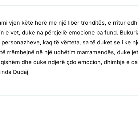
ami vjen këtë herë me një libër tronditës, e rritur ed
ojin e vet, duke na përcjellë emocione pa fund. Bukuri
e personazheve, kaq të vërteta, sa të duket se i ke n
e të rrëmbejnë në një udhëtim marramendës, duke jetu
uqishëm dhe duke ndjerë çdo emocion, dhimbje e dash
linda Dudaj