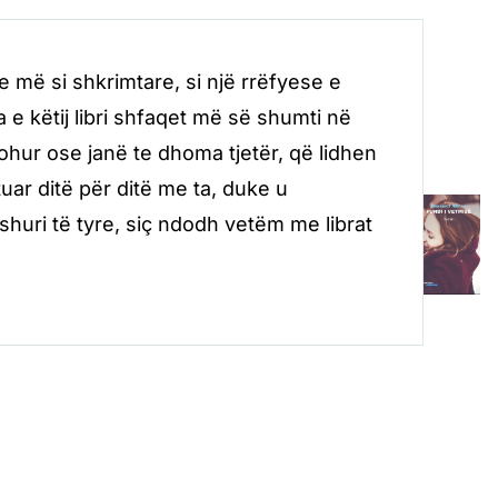
he më si shkrimtare, si një rrëfyese e
a e këtij libri shfaqet më së shumti në
johur ose janë te dhoma tjetër, që lidhen
ar ditë për ditë me ta, duke u
uri të tyre, siç ndodh vetëm me librat