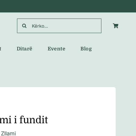
Search
for:
t
Ditarë
Evente
Blog
mi i fundit
 Zllami