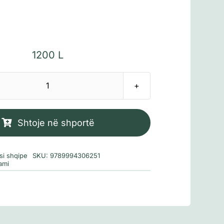
1200
L
Sasi
Fluturimi
i
Shtoje në shportë
fundit
si shqipe
SKU:
9789994306251
ami