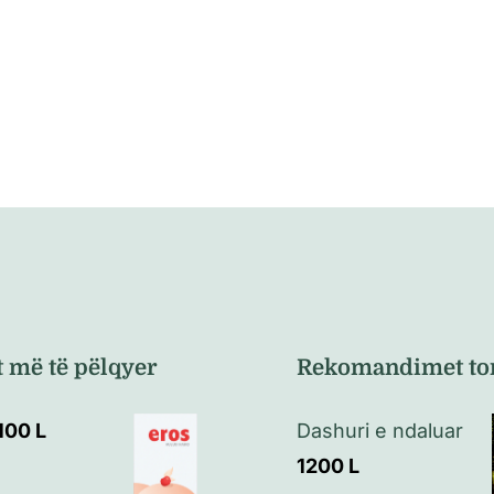
t më të pëlqyer
Rekomandimet to
100
L
Dashuri e ndaluar
1200
L