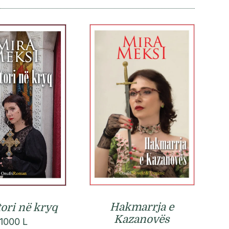
Hakmarrja e
tori në kryq
Kazanovës
1000
L