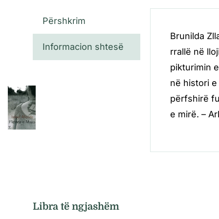
Përshkrim
Brunilda Zll
Informacion shtesë
rrallë në ll
pikturimin 
në histori 
përfshirë f
e mirë. – Ar
Libra të ngjashëm