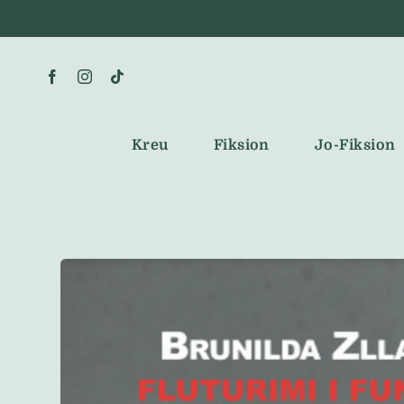
Skip
to
content
Kreu
Fiksion
Jo-Fiksion