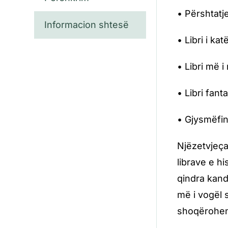
• Përshtatj
Informacion shtesë
• Libri i ka
• Libri më i
• Libri fant
• Gjysmëfin
Njëzetvjeça
librave e h
qindra kand
më i vogël 
shoqërohen 