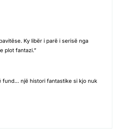
vitëse. Ky libër i parë i serisë nga
 plot fantazi.”
ë fund… një histori fantastike si kjo nuk