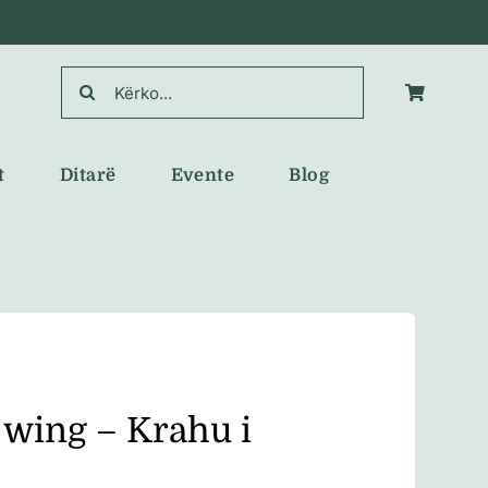
Search
for:
t
Ditarë
Evente
Blog
 wing – Krahu i