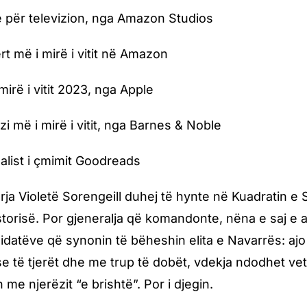
e për televizion, nga Amazon Studios
tërt më i mirë i vitit në Amazon
 mirë i vitit 2023, nga Apple
azi më i mirë i vitit, nga Barnes & Noble
alist i çmimit Goodreads
rja Violetë Sorengeill duhej të hynte në Kuadratin e
istorisë. Por gjeneralja që komandonte, nëna e saj e
idatëve që synonin të bëheshin elita e Navarrës: ajo 
se të tjerët dhe me trup të dobët, vdekja ndodhet v
me njerëzit “e brishtë”. Por i djegin.