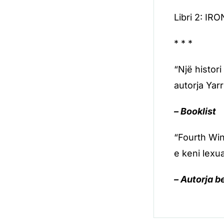
Libri 2: IR
* * *
“Një histor
autorja Yarr
– Booklist
“Fourth Wing
e keni lexu
– Autorja b