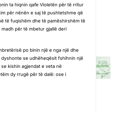
n ta hiqnin qafe Violetën për të rritur
hkim për nënën e saj të pushtetshme që
n më të fuqishëm dhe të pamëshirshëm të
i madh për të mbetur gjallë deri
mbretërisë po binin një e nga një dhe
të dyshonte se udhëheqësit fshihnin një
j se kishin agjendat e veta në
tëm dy rrugë për të dalë: ose i