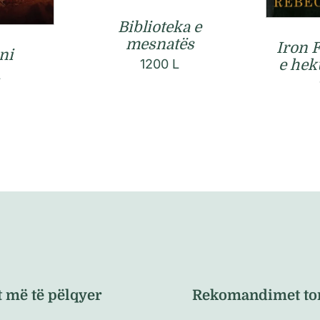
Biblioteka e
mesnatës
Iron 
ni
e heku
1200
L
L
t më të pëlqyer
Rekomandimet to