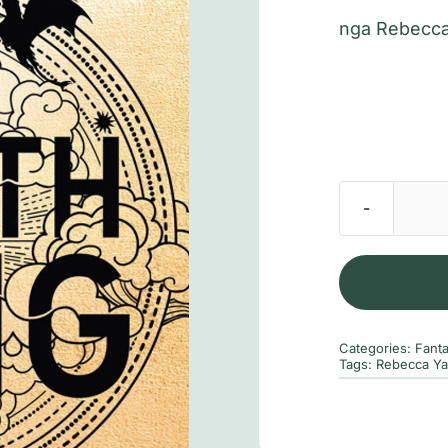
nga Rebecca
Categories:
Fanta
Tags:
Rebecca Ya