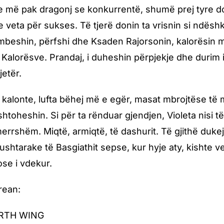
 më pak dragonj se konkurrentë, shumë prej tyre doni
 veta për sukses. Të tjerë donin ta vrisnin si ndës
rembeshin, përfshi dhe Ksaden Rajorsonin, kalorësi
ë Kalorësve. Prandaj, i duheshin përpjekje dhe durim 
jetër.
 kalonte, lufta bëhej më e egër, masat mbrojtëse të 
shtoheshin. Si për ta rënduar gjendjen, Violeta nisi 
merrshëm. Miqtë, armiqtë, të dashurit. Të gjithë duke
shtarake të Basgiathit sepse, kur hyje aty, kishte ve
ose i vdekur.
rean:
OURTH WING