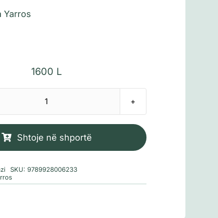
 Yarros
1600
L
Sasi
Fourth
wing
Shtoje në shportë
-
Krahu
zi
SKU:
9789928006233
i
rros
katërt