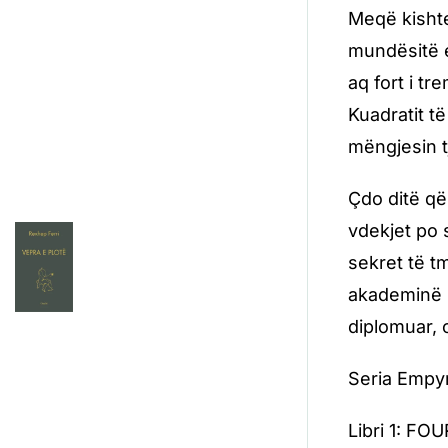
Meqë kishte
mundësitë e
aq fort i t
Kuadratit t
mëngjesin t
Çdo ditë që
vdekjet po 
sekret të t
akademinë u
diplomuar, 
Seria Empy
Libri 1: F