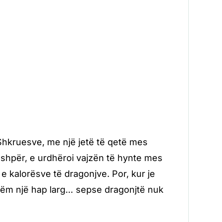
 Shkruesve, me një jetë të qetë mes
 ashpër, e urdhëroi vajzën të hynte mes
e kalorësve të dragonjve. Por, kur je
etëm një hap larg… sepse dragonjtë nuk