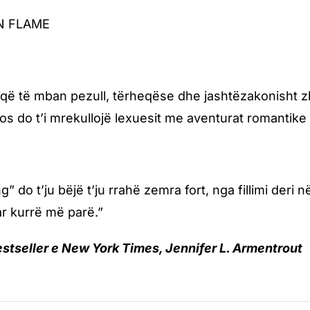
ON FLAME
i që të mban pezull, tërheqëse dhe jashtëzakonisht zba
os do t’i mrekullojë lexuesit me aventurat romantike e
” do t’ju bëjë t’ju rrahë zemra fort, nga fillimi deri n
ar kurrë më parë.”
estseller e New York Times, Jennifer L. Armentrout