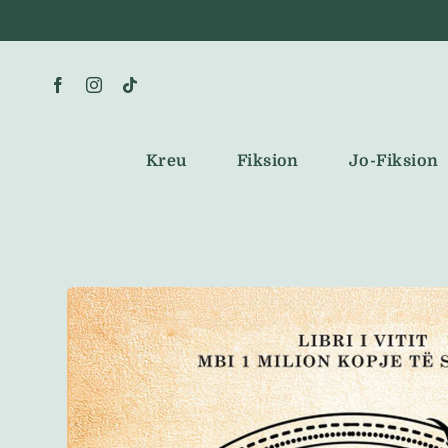
Skip
to
content
Kreu
Fiksion
Jo-Fiksion