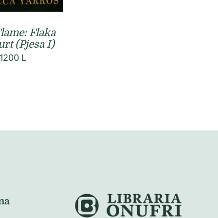
Flame: Flaka
rt (Pjesa I)
1200
L
na