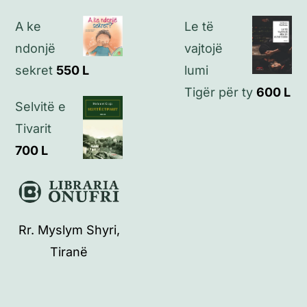
A ke
Le të
ndonjë
vajtojë
sekret
550
L
lumi
Tigër për ty
600
L
Selvitë e
Tivarit
700
L
Rr. Myslym Shyri,
Tiranë