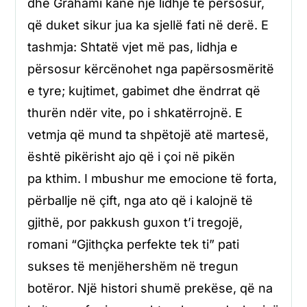
dhe Grahami kanë një lidhje të përsosur,
që duket sikur jua ka sjellë fati në derë. E
tashmja: Shtatë vjet më pas, lidhja e
përsosur kërcënohet nga papërsosmëritë
e tyre; kujtimet, gabimet dhe ëndrrat që
thurën ndër vite, po i shkatërrojnë. E
vetmja që mund ta shpëtojë atë martesë,
është pikërisht ajo që i çoi në pikën
pa kthim. I mbushur me emocione të forta,
përballje në çift, nga ato që i kalojnë të
gjithë, por pakkush guxon t’i tregojë,
romani “Gjithçka perfekte tek ti” pati
sukses të menjëhershëm në tregun
botëror. Një histori shumë prekëse, që na