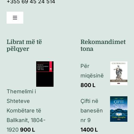
+355 69 45 24 514
Toggle
Navigation
Kushte të përgjithshme
Librat më të
Rekomandimet
pëlqyer
tona
Politikat e kthimeve
Për
Politikat e privatësisë
miqësinë
800
L
Themelimi i
Kontakt
Shteteve
Çifti në
Kombëtare të
banesën
Ballkanit, 1804-
nr 9
1920
900
L
1400
L