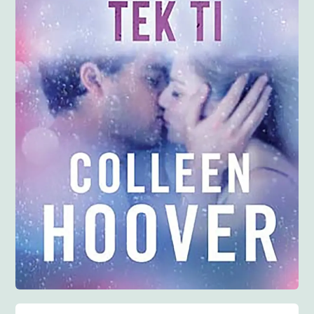
Anglisht
Ditarë
Evente
Blog