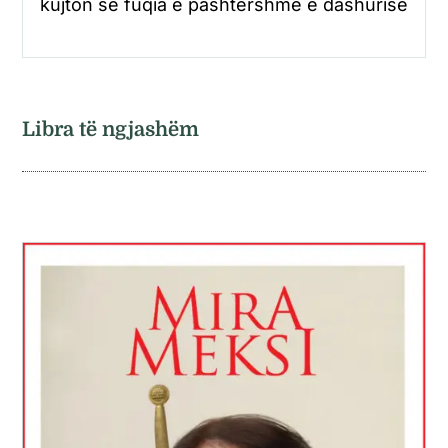
kujton se fuqia e pashtershme e dashurisë
Libra të ngjashëm