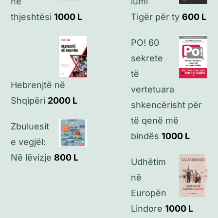
në
lumi
Kontakt
thjeshtësi
1000
L
Tigër për ty
600
L
PO! 60
sekrete
të
Hebrenjtë në
vertetuara
Shqipëri
2000
L
shkencërisht për
të qenë më
Zbuluesit
bindës
1000
L
e vegjël:
Në lëvizje
800
L
Udhëtim
në
Europën
Lindore
1000
L