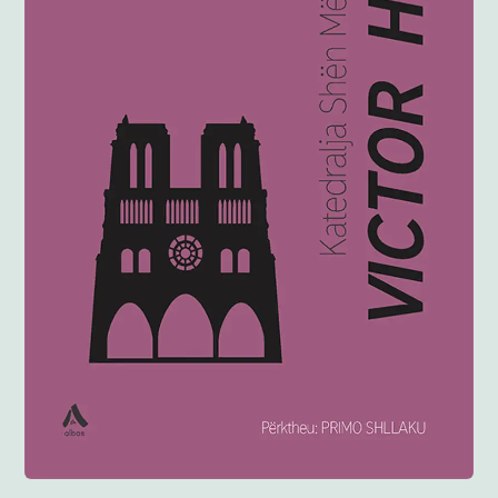
Anglisht
Ditarë
Evente
Blog