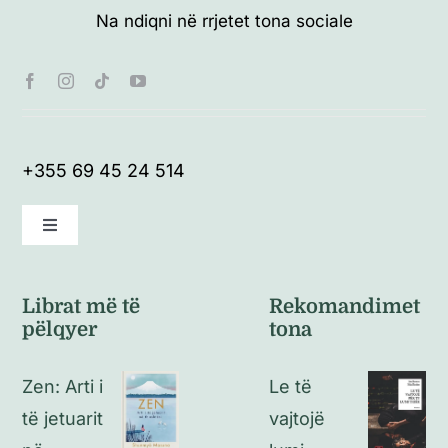
Na ndiqni në rrjetet tona sociale
+355 69 45 24 514
Toggle
Navigation
Kushte të përgjithshme
Librat më të
Rekomandimet
pëlqyer
tona
Politikat e kthimeve
Zen: Arti i
Le të
Politikat e privatësisë
të jetuarit
vajtojë