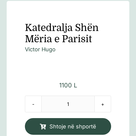
Katedralja Shën
Mëria e Parisit
Victor Hugo
1100
L
Sasi
Katedralja
Shën
Shtoje në shportë
Mëria