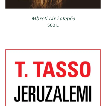
Mbreti Lir i stepës
500
L