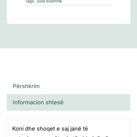
djemve
Tags:
Julia Boehme
Përshkrim
Informacion shtesë
Koni dhe shoqet e saj janë të