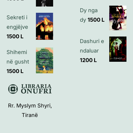
Kontakt
Dy nga
Sekreti i
dy
1500
L
engjëjve
1500
L
Dashuri e
ndaluar
Shihemi
1200
L
në gusht
1500
L
Rr. Myslym Shyri,
Tiranë