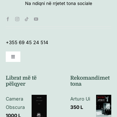
Na ndiqni në rrjetet tona sociale
+355 69 45 24 514
Toggle
Navigation
Kushte të përgjithshme
Librat më të
Rekomandimet
pëlqyer
tona
Politikat e kthimeve
Camera
Arturo Ui
Politikat e privatësisë
Obscura
350
L
1000
L