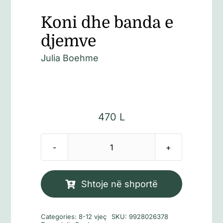
Koni dhe banda e
djemve
Julia Boehme
470
L
Sasi
Koni
dhe
Shtoje në shportë
banda
e
Categories:
8-12 vjeç
SKU:
9928026378