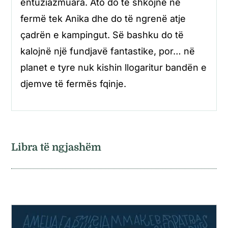
entuziazmuara. Ato do të shkojnë në
fermë tek Anika dhe do të ngrenë atje
çadrën e kampingut. Së bashku do të
kalojnë një fundjavë fantastike, por… në
planet e tyre nuk kishin llogaritur bandën e
djemve të fermës fqinje.
Libra të ngjashëm