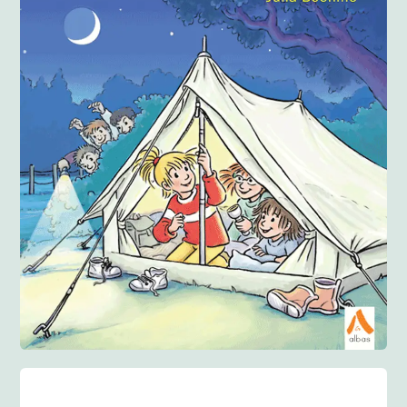
Anglisht
Ditarë
Evente
Blog