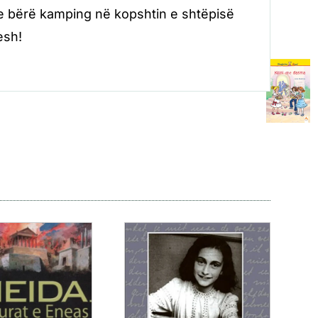
ke bërë kamping në kopshtin e shtëpisë
esh!