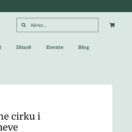
Search
for:
t
Ditarë
Evente
Blog
e cirku i
meve