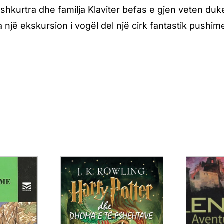
shkurtra dhe familja Klaviter befas e gjen veten du
a një ekskursion i vogël del një cirk fantastik pushim