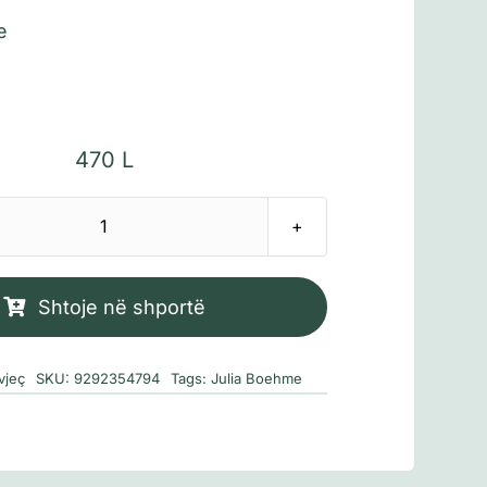
e
470
L
Sasi
Koni
dhe
Shtoje në shportë
cirku
i
vjeç
SKU:
9292354794
Tags:
Julia Boehme
pushimeve