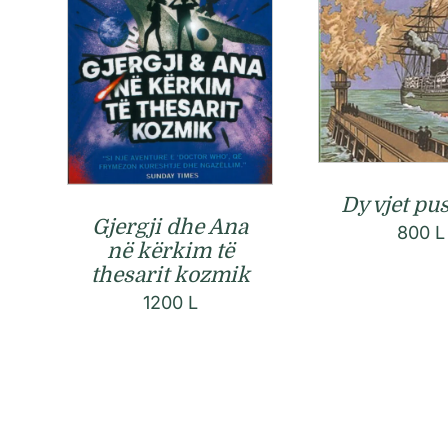
Dy vjet pu
Gjergji dhe Ana
800
L
në kërkim të
thesarit kozmik
1200
L