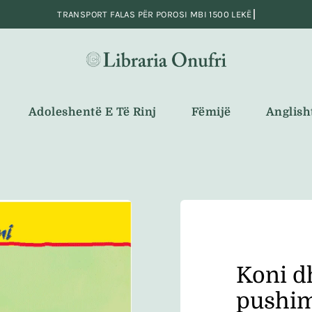
Adoleshentë E Të Rinj
Fëmijë
Anglish
Koni dh
pushi