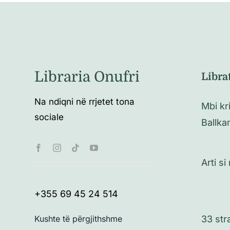
Libraria Onufri
Libra
Na ndiqni në rrjetet tona
Mbi kr
sociale
Ballka
Arti s
+355 69 45 24 514
Kushte të përgjithshme
33 str