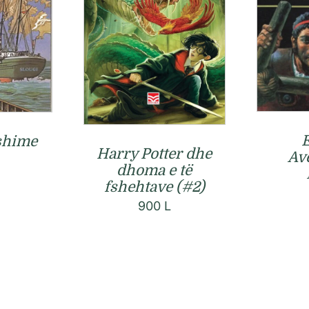
E
shime
Harry Potter dhe
Av
dhoma e të
fshehtave (#2)
900
L