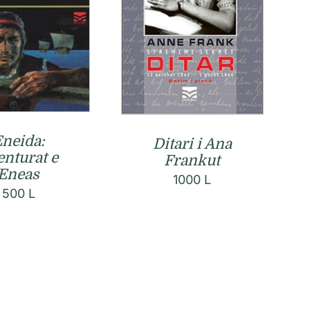
neida:
Ditari i Ana
enturat e
Frankut
Eneas
1000
L
500
L