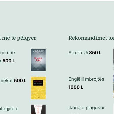
t më të pëlqyer
Rekomandimet to
imin në
Arturo Ui
350
L
n
500
L
Engjëlli mbrojtës
i mëkat
500
L
1000
L
Ikona e plagosur
ategjitë e