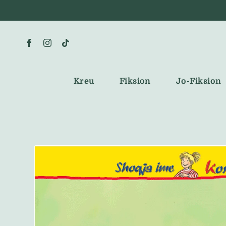
Skip
to
content
Kreu
Fiksion
Jo-Fiksion