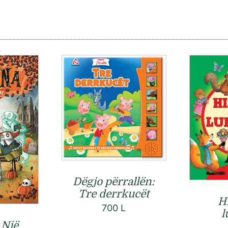
Dëgjo përrallën:
Tre derrkucët
Hi
700
L
l
 Një