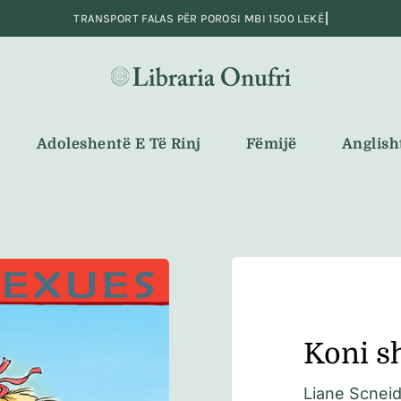
Adoleshentë E Të Rinj
Fëmijë
Anglish
Koni s
Liane Scneid