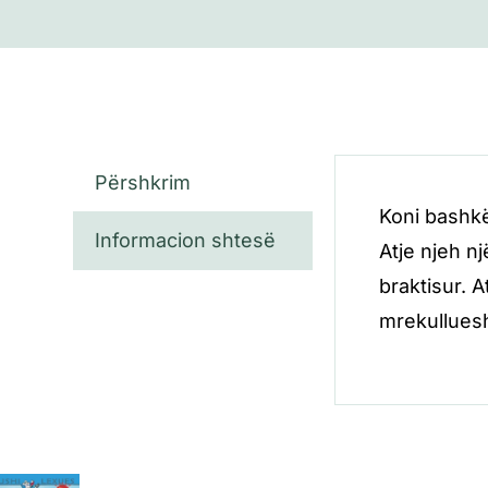
Përshkrim
Koni bashkë
Informacion shtesë
Atje njeh n
braktisur. 
mrekullues