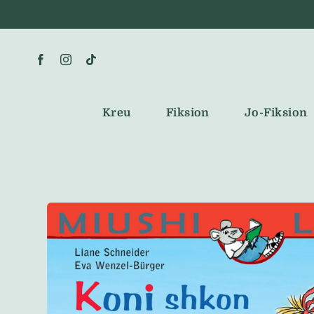
Skip
to
content
Kreu
Fiksion
Jo-Fiksion