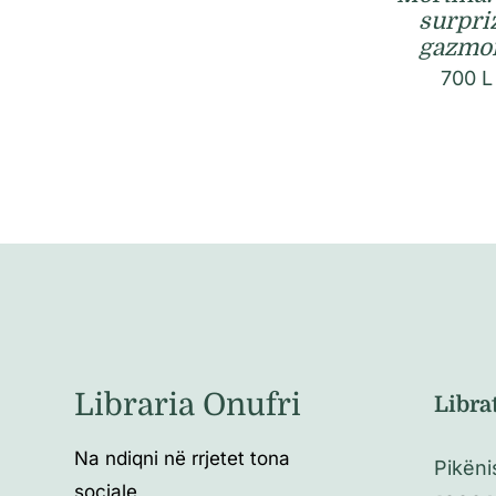
surpri
gazmo
700
L
Libraria Onufri
Libra
Na ndiqni në rrjetet tona
Pikëni
sociale