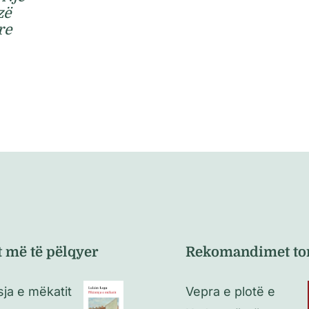
zë
re
t më të pëlqyer
Rekomandimet to
sja e mëkatit
Vepra e plotë e