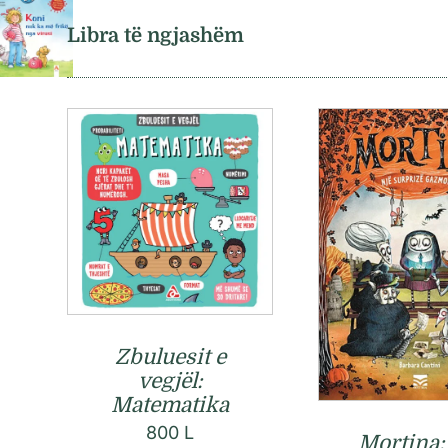
Libra të ngjashëm
Zbuluesit e
vegjël:
Matematika
800
L
Mortina: