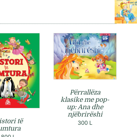
Përrallëza
klasike me pop-
up: Ana dhe
njëbrirëshi
stori të
300
L
umtura
800
L