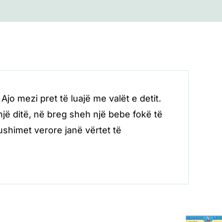
o mezi pret të luajë me valët e detit.
një ditë, në breg sheh një bebe fokë të
ushimet verore janë vërtet të