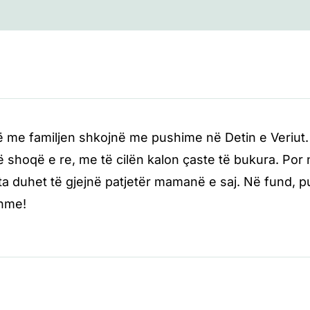
 me familjen shkojnë me pushime në Detin e Veriut. Aj
jë shoqë e re, me të cilën kalon çaste të bukura. Por 
Ata duhet të gjejnë patjetër mamanë e saj. Në fund, p
hme!