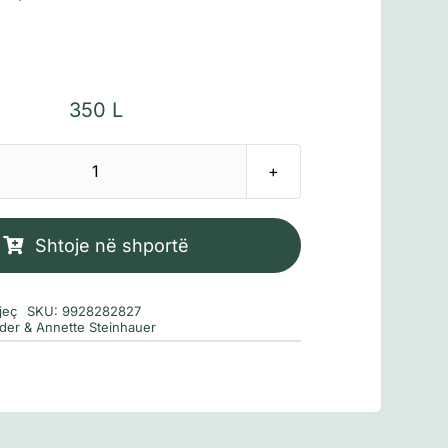
350
L
Sasi
Koni
shkon
Shtoje në shportë
me
pushime
jeç
SKU:
9928282827
der & Annette Steinhauer