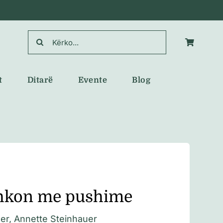
Search
for:
t
Ditarë
Evente
Blog
hkon me pushime
er, Annette Steinhauer