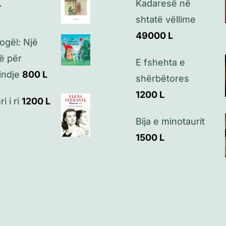
L
Kadaresë në
shtatë vëllime
49000
L
 vogël: Një
ë për
E fshehta e
indje
800
L
shërbëtores
1200
L
 i ri
1200
L
Bija e minotaurit
1500
L