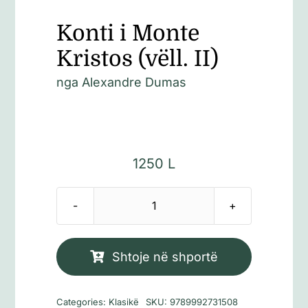
Konti i Monte
Kristos (vëll. II)
nga
Alexandre Dumas
1250
L
Sasi
Konti
i
Shtoje në shportë
Monte
Kristos
Categories:
Klasikë
SKU:
9789992731508