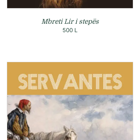
Mbreti Lir i stepës
500
L