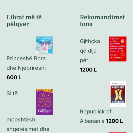
Navigation
Kushte të përgjithshme
Librat më të
Rekomandimet
pëlqyer
tona
Politikat e kthimeve
Gjithçka
Politikat e privatësisë
që dija
Princeshë Bora
për
Kontakt
dhe Njëbrirëshi
1200
L
600
L
Si të
Republick of
mposhtësh
Albanania
1200
L
shqetësimet dhe