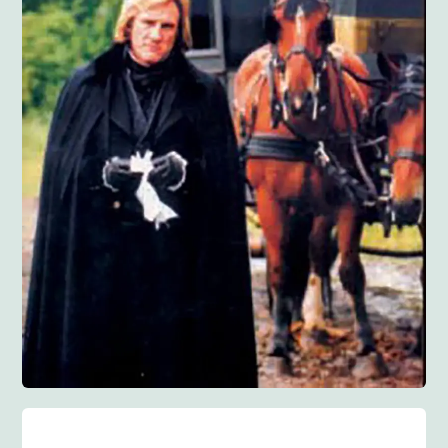
Anglisht
Ditarë
Evente
Blog