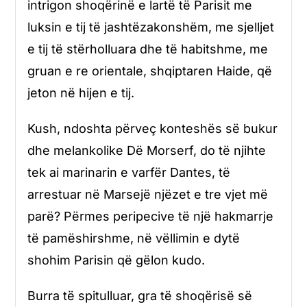
intrigon shoqërinë e lartë të Parisit me
luksin e tij të jashtëzakonshëm, me sjelljet
e tij të stërholluara dhe të habitshme, me
gruan e re orientale, shqiptaren Haide, që
jeton në hijen e tij.
Kush, ndoshta përveç konteshës së bukur
dhe melankolike Dë Morserf, do të njihte
tek ai marinarin e varfër Dantes, të
arrestuar në Marsejë njëzet e tre vjet më
parë? Përmes peripecive të një hakmarrje
të pamëshirshme, në vëllimin e dytë
shohim Parisin që gëlon kudo.
Burra të spitulluar, gra të shoqërisë së