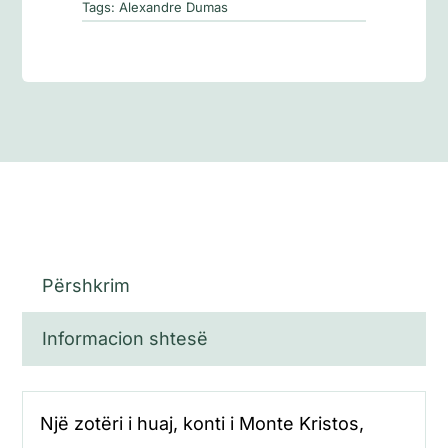
(vëll.
Tags:
Alexandre Dumas
II)
Përshkrim
Informacion shtesë
Një zotëri i huaj, konti i Monte Kristos,