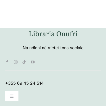
Libraria Onufri
Na ndiqni në rrjetet tona sociale
+355 69 45 24 514
Toggle
Navigation