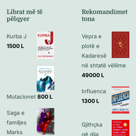
Kushte të përgjithshme
Librat më të
Rekomandimet
pëlqyer
tona
Politikat e kthimeve
Kurba J
Vepra e
Politikat e privatësisë
1500
L
plotë e
Kadaresë
Kontakt
në shtatë vëllime
49000
L
Influenca
Mutacionet
800
L
1300
L
Saga e
familjes
Gjithçka
Marks
që dija