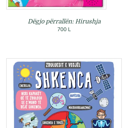
Dëgjo përrallën: Hirushja
700
L