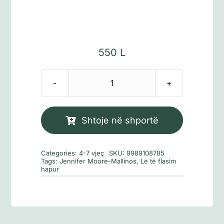
550
L
Sasi
Kur
mami
Shtoje në shportë
dhe
babi
Categories:
4-7 vjeç
SKU:
9989108785
harruan
Tags:
Jennifer Moore-Mallinos
,
Le të flasim
hapur
te
ishin
miq