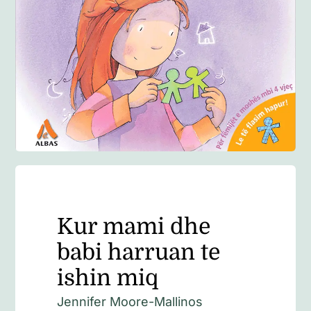
Anglisht
Ditarë
Evente
Blog
Kur mami dhe
babi harruan te
ishin miq
Jennifer Moore-Mallinos