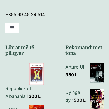
+355 69 45 24 514
Toggle
Navigation
Kushte të përgjithshme
Librat më të
Rekomandimet
pëlqyer
tona
Politikat e kthimeve
Arturo Ui
Politikat e privatësisë
350
L
Republick of
Kontakt
Dy nga
Albanania
1200
L
dy
1500
L