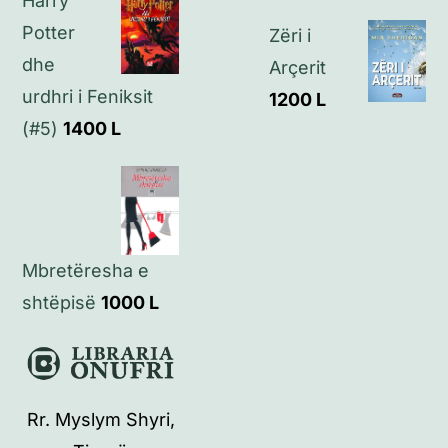
Harry
Potter
Zëri i
dhe
Arçerit
urdhri i Feniksit
1200
L
(#5)
1400
L
Mbretëresha e
shtëpisë
1000
L
Rr. Myslym Shyri,