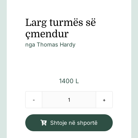
Larg turmës së
çmendur
nga
Thomas Hardy
1400
L
Sasi
Larg
turmës
Shtoje në shportë
së