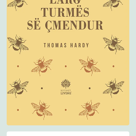
Anglisht
Ditarë
Evente
Blog