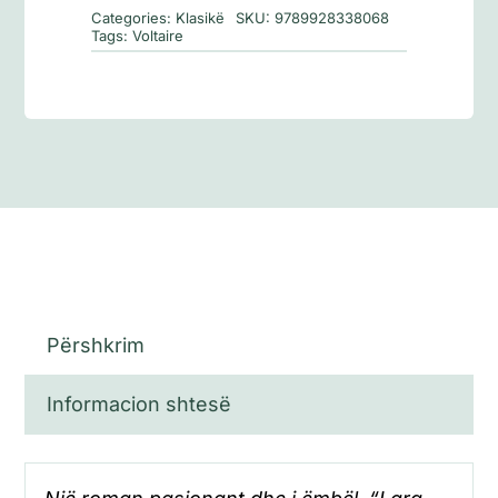
çmendur
Categories:
Klasikë
SKU:
9789928338068
Tags:
Voltaire
Përshkrim
Informacion shtesë