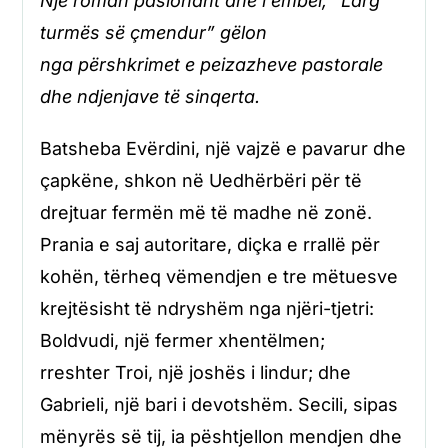
Një roman pasionant dhe i ëmbël, “Larg
turmës së çmendur” gëlon
nga përshkrimet e peizazheve pastorale
dhe ndjenjave të sinqerta.
Batsheba Evërdini, një vajzë e pavarur dhe
çapkëne, shkon në Uedhërbëri për të
drejtuar fermën më të madhe në zonë.
Prania e saj autoritare, diçka e rrallë për
kohën, tërheq vëmendjen e tre mëtuesve
krejtësisht të ndryshëm nga njëri-tjetri:
Boldvudi, një fermer xhentëlmen;
rreshter Troi, një joshës i lindur; dhe
Gabrieli, një bari i devotshëm. Secili, sipas
mënyrës së tij, ia pështjellon mendjen dhe