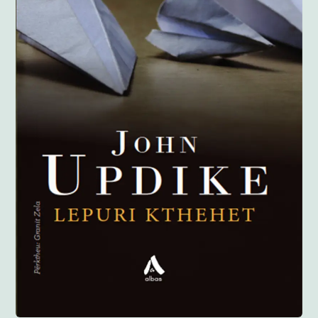
Anglisht
Ditarë
Evente
Blog