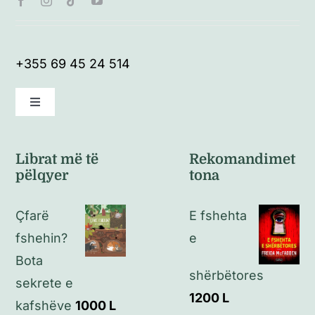
+355 69 45 24 514
Toggle
Navigation
Kushte të përgjithshme
Librat më të
Rekomandimet
pëlqyer
tona
Politikat e kthimeve
Çfarë
E fshehta
Politikat e privatësisë
fshehin?
e
Bota
shërbëtores
Kontakt
sekrete e
1200
L
kafshëve
1000
L