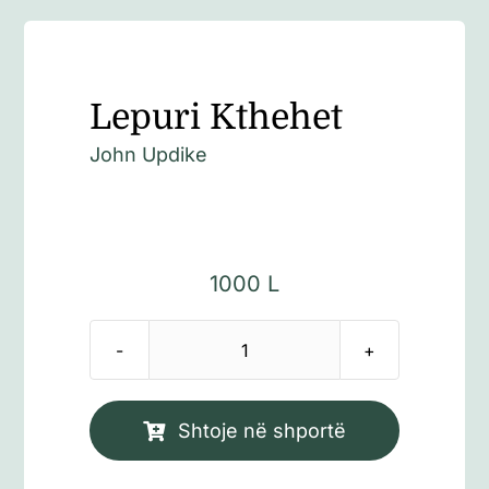
Lepuri Kthehet
John Updike
1000
L
Sasi
Lepuri
Kthehet
Shtoje në shportë