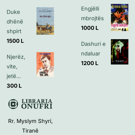
Engjëlli
Duke
mbrojtës
dhënë
1000
L
shpirt
1500
L
Dashuri e
ndaluar
Njerëz,
1200
L
vite,
jetë…
300
L
Rr. Myslym Shyri,
Tiranë