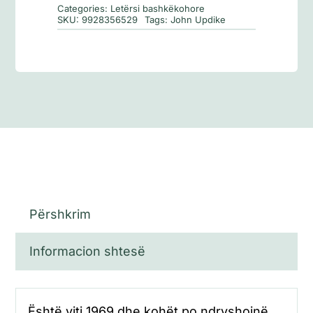
Categories:
Letërsi bashkëkohore
SKU:
9928356529
Tags:
John Updike
Përshkrim
Informacion shtesë
Është viti 1969 dhe kohët po ndryshojnë.