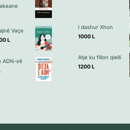
akeane
L
I dashur Xhon
ajnë Vaçe
1000
L
00
L
Atje ku fillon qielli
 e ADN-së
1200
L
L