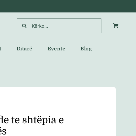
Search
for:
t
Ditarë
Evente
Blog
le te shtëpia e
ës