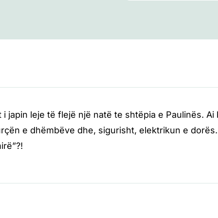
 i japin leje të flejë një natë te shtëpia e Paulinës. A
rçën e dhëmbëve dhe, sigurisht, elektrikun e dorës. 
irë”?!