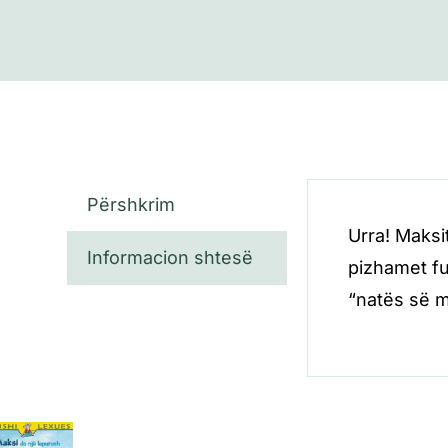
Përshkrim
Urra! Maksit
Informacion shtesë
pizhamet fu
“natës së m