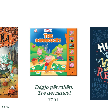
Dëgjo përrallën:
Tre derrkucët
700
L