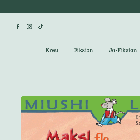
Skip
to
content
Kreu
Fiksion
Jo-Fiksion