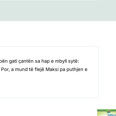
i bën gati çantën sa hap e mbyll sytë:
Por, a mund të flejë Maksi pa puthjen e