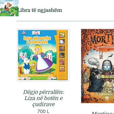
Libra të ngjashëm
Dëgjo përrallën:
Liza në botën e
çudirave
700
L