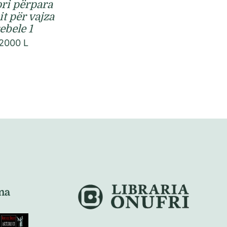
ori përpara
t për vajza
ebele 1
2000
L
na