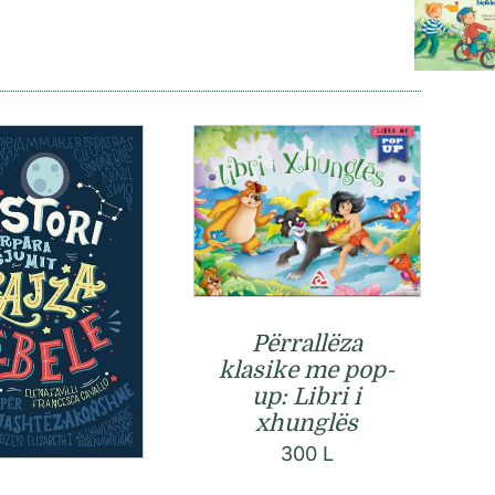
Përrallëza
klasike me pop-
up: Libri i
xhunglës
300
L