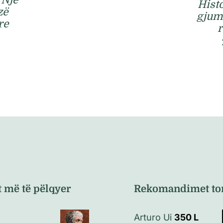
 Një
Hist
zë
gjumi
re
r
t më të pëlqyer
Rekomandimet to
Arturo Ui
350
L