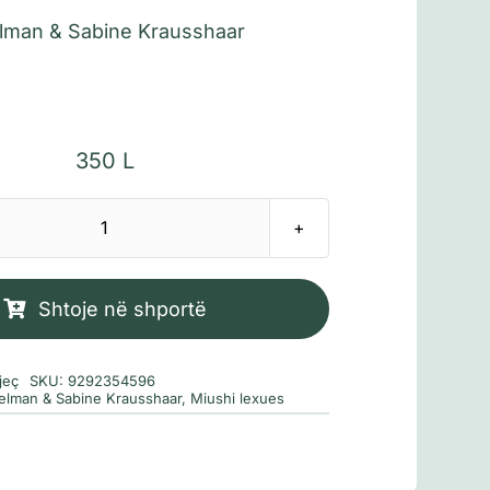
elman & Sabine Krausshaar
350
L
Sasi
Maksi
fle
Shtoje në shportë
te
shtëpia
jeç
SKU:
9292354596
e
ielman & Sabine Krausshaar
,
Miushi lexues
Paulinës