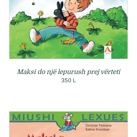
Maksi do një lepurush prej vërteti
350
L