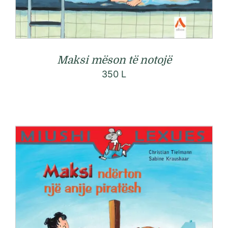
Maksi mëson të notojë
350
L