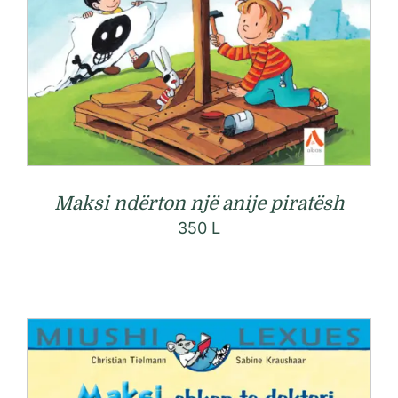
Maksi ndërton një anije piratësh
350
L