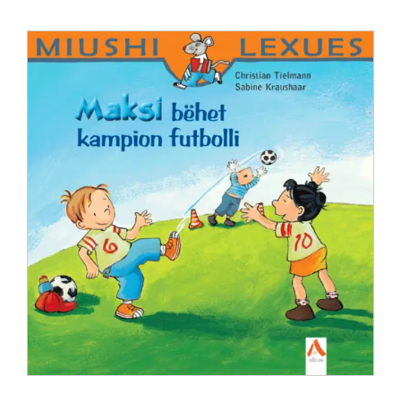
Anglisht
Ditarë
Evente
Blog