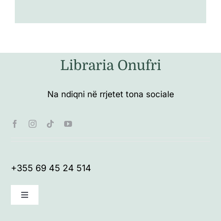
Libraria Onufri
Na ndiqni në rrjetet tona sociale
+355 69 45 24 514
Toggle
Navigation
Kushte të përgjithshme