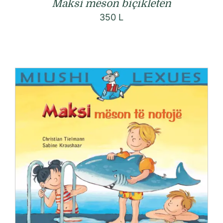
Maksi mëson biçikletën
350
L