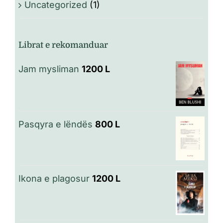
Uncategorized
(1)
Librat e rekomanduar
Jam mysliman
1200
L
Pasqyra e lëndës
800
L
Ikona e plagosur
1200
L