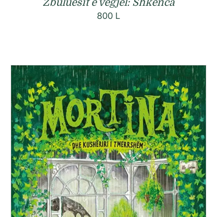
Zbuluesit e vegjël: Shkenca
800
L