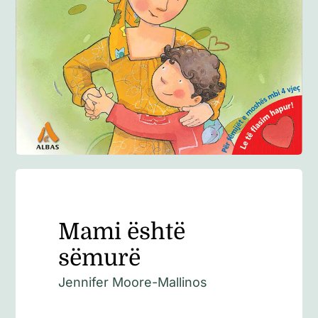
Anglisht
Ditarë
Evente
Blog
Mami është
sëmurë
Jennifer Moore-Mallinos