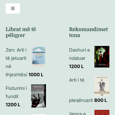
Toggle
Navigation
Kushte të përgjithshme
Librat më të
Rekomandimet
pëlqyer
tona
Politikat e kthimeve
Zen: Arti i
Dashuri e
Politikat e privatësisë
të jetuarit
ndaluar
në
1200
L
Kontakt
thjeshtësi
1000
L
Arti i të
Fluturimi i
fundit
pleqëruarit
800
L
1200
L
Vepra e