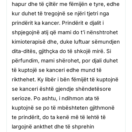
hapur dhe të çiltër me fëmijën e tyre, edhe
kur duhet të tregojnë se njëri tjetri nga
prindërit ka kancer. Prindërit e djalit i
shpjegojnë atij që mami do t’i nënshtrohet
kimioterapisë dhe, duke luftuar sëmundjen
dita-ditës, gjithçka do të shkojë mirë. Si
përfundim, mami shërohet, por djali duhet
të kuptojë se kanceri edhe mund të
rikthehet. Ky libër i bën fëmijët të kuptojnë
se kanceri është gjendje shëndetësore
serioze. Po ashtu, i ndihmon ata të
kuptojnë se po të mbështeten gjithmonë
te prindërit, do ta kenë më të lehtë të
largojnë ankthet dhe të shprehin