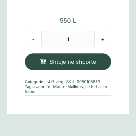
550
L
Sasi
Mami
është
Shtoje në shportë
sëmurë
Categories:
4-7 vjeç
SKU:
9989108853
Tags:
Jennifer Moore-Mallinos
,
Le të flasim
hapur