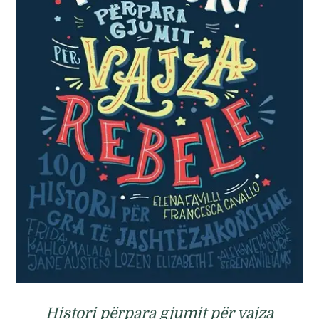
Histori përpara gjumit për vajza