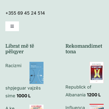
+355 69 45 24 514
Toggle
Navigation
Kushte të përgjithshme
Librat më të
Rekomandimet
pëlqyer
tona
Politikat e kthimeve
Racizmi
Politikat e privatësisë
Republick of
Kontakt
shpjeguar vajzës
Albanania
1200
L
sime
1000
L
Influenca
A ke