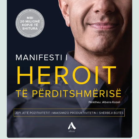
Anglisht
Ditarë
Evente
Blog