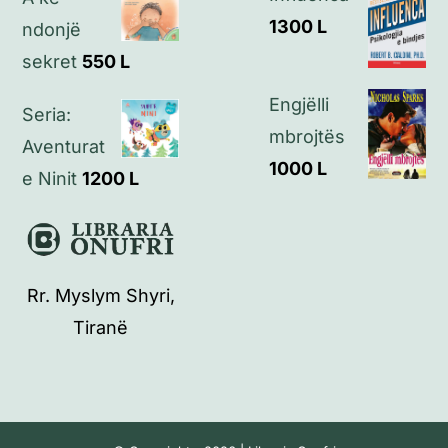
1300
L
ndonjë
sekret
550
L
Engjëlli
Seria:
mbrojtës
Aventurat
1000
L
e Ninit
1200
L
Rr. Myslym Shyri,
Tiranë