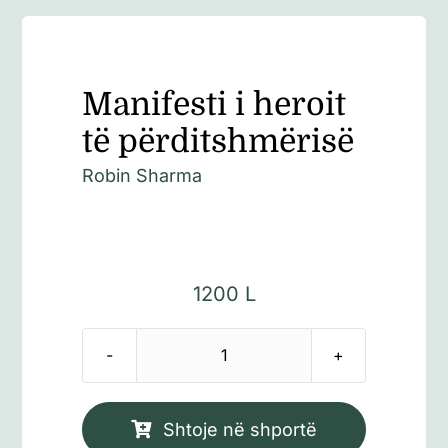
Manifesti i heroit
të përditshmërisë
Robin Sharma
1200
L
Sasi
Manifesti
i
Shtoje në shportë