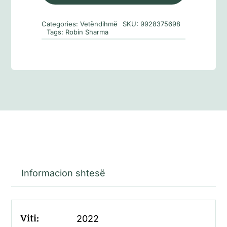
heroit
të
Categories:
Vetëndihmë
SKU:
9928375698
përditshmërisë
Tags:
Robin Sharma
Informacion shtesë
Viti:
2022