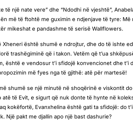
e të një nate vere” dhe “Ndodhi në vjeshtë”, Anabela,
nën më të ftohtë me guximin e ndjenjave të tyre: Më
ër mikeshat e pandashme të serisë Wallflowers.
 Xheneri është shumë e ndrojtur, dhe do të ishte 
dorë trashëgiminë që i takon. Vetëm që t’ua shkëpusë
 është e vendosur t’i sfidojë konvencionet dhe t’i d
propozimin më fyes nga të gjithë: atë për martesë!
më shumë se një minutë në shoqërinë e viskontit do 
o atë të Evit, e sigurt që nuk donte të hynte në kolek
q kokëfortë, Evanxhelina është gati ta sfidojë: do t’i j
k. Një pakt me djallin apo një bast dashurie?