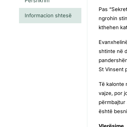
Përshkrim
Pas “Sekret
Informacion shtesë
ngrohin sti
kthehen kat
Evanxhelinë
shtinte në 
pandershëm,
St Vinsent 
Të kalonte 
vajze, por j
përmbajtur a
është besni
Vlerësime