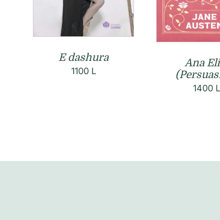
E dashura
Ana Eli
1100
L
(Persuas
1400