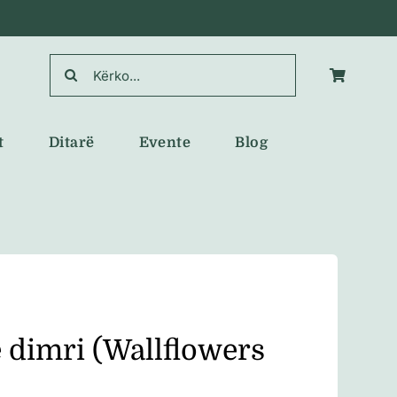
Search
for:
t
Ditarë
Evente
Blog
 dimri (Wallflowers