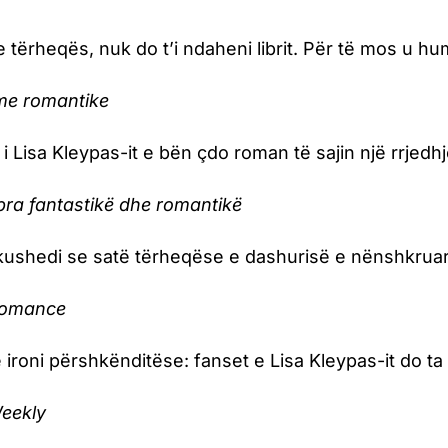
e tërheqës, nuk do t’i ndaheni librit. Për të mos u hu
ime romantike
m i Lisa Kleypas-it e bën çdo roman të sajin një rrjed
ibra fantastikë dhe romantikë
 kushedi se satë tërheqëse e dashurisë e nënshkruar
Romance
 ironi përshkënditëse: fanset e Lisa Kleypas-it do ta
Weekly