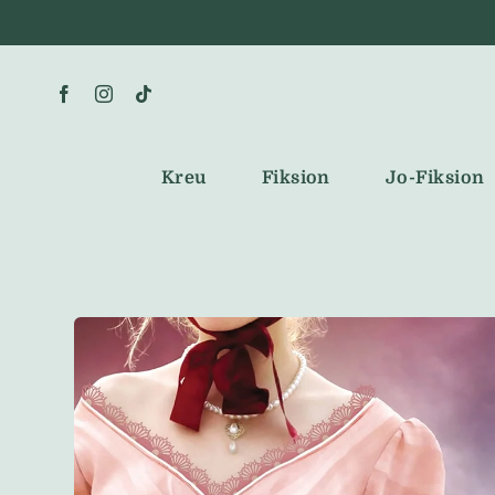
Skip
to
content
Kreu
Fiksion
Jo-Fiksion