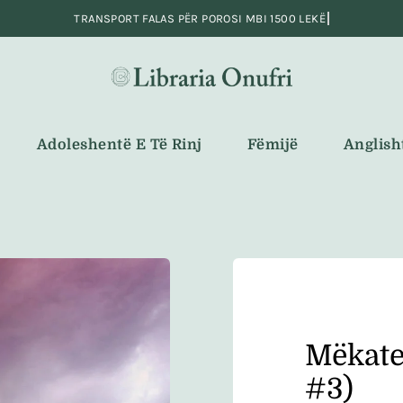
Adoleshentë E Të Rinj
Fëmijë
Anglish
Mëkate
#3)