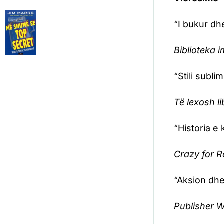
“I bukur dh
Biblioteka 
“Stili subli
Të lexosh l
“Historia e
Crazy for 
“Aksion dhe
Publisher 