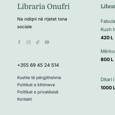
Libraria Onufri
Libra
Na ndiqni në rrjetet tona
Fabula
sociale
Kush 
420
L
Mërku
800
L
+355 69 45 24 514
Kushte të përgjithshme
Ditari i
Politikat e kthimeve
1000
Politikat e privatësisë
Kontakt