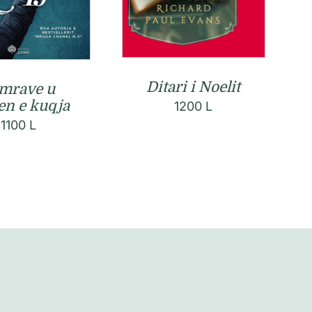
Ditari i Noelit
mrave u
en e kuqja
1200
L
1100
L