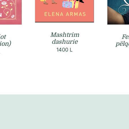
Mashtrim
ot
Fe
dashurie
ion)
pëlq
1400
L
L