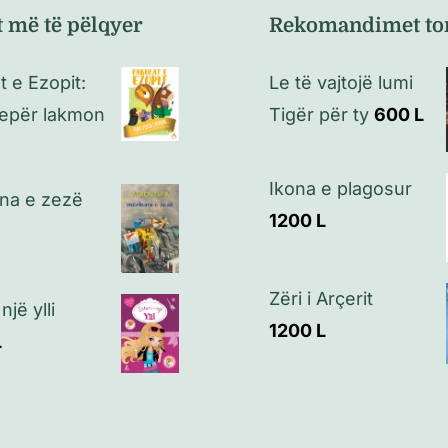
t më të pëlqyer
Rekomandimet to
t e Ezopit:
Le të vajtojë lumi
tepër lakmon
Tigër për ty
600
L
Ikona e plagosur
na e zezë
1200
L
Zëri i Arçerit
 një ylli
1200
L
L