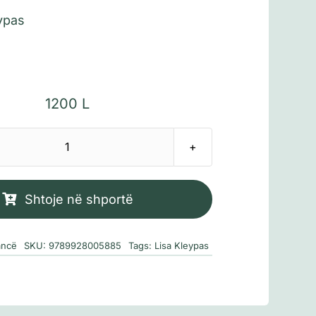
ypas
1200
L
Sasi
Mëkate
dimri
Shtoje në shportë
(Wallflowers
#3)
ncë
SKU:
9789928005885
Tags:
Lisa Kleypas