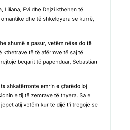
 Liliana, Evi dhe Dejzi kthehen të
 romantike dhe të shkëlqyera se kurrë,
edhe shumë e pasur, vetëm nëse do të
 kthetrave të të afërmve të saj të
rejtojë beqarit të papenduar, Sebastian
ta shkatërronte emrin e çfarëdolloj
sionin e tij të zemrave të thyera. Sa e
epet atij vetëm kur të dijë t’i tregojë se