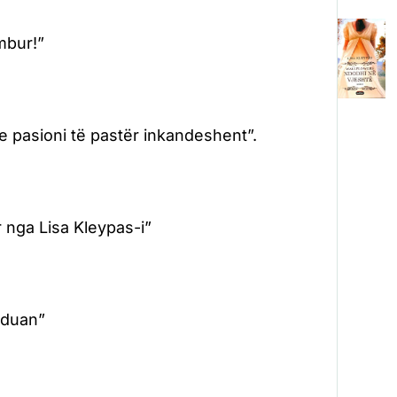
mbur!”
hje pasioni të pastër inkandeshent”.
 nga Lisa Kleypas-i”
 duan”