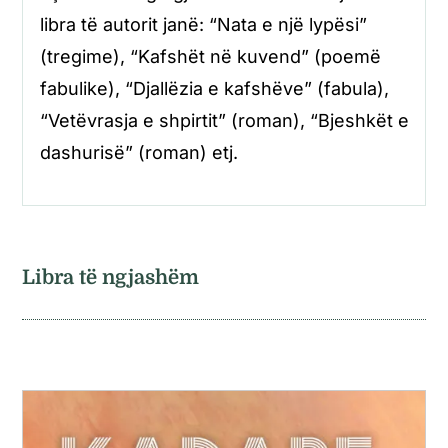
libra të autorit janë: “Nata e një lypësi”
(tregime), “Kafshët në kuvend” (poemë
fabulike), “Djallëzia e kafshëve” (fabula),
“Vetëvrasja e shpirtit” (roman), “Bjeshkët e
dashurisë” (roman) etj.
Libra të ngjashëm