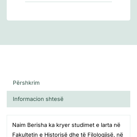
Përshkrim
Informacion shtesë
Naim Berisha ka kryer studimet e larta në
Fakultetin e Historisë dhe të Filologjisë, në