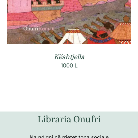
Kështjella
1000
L
Libraria Onufri
Na ndiqni në rrjetet tona sociale