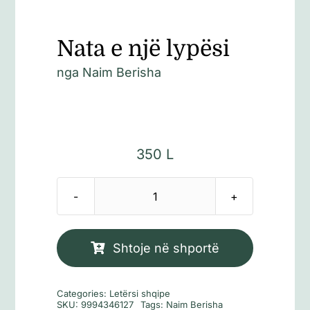
Nata e një lypësi
nga Naim Berisha
350
L
Sasi
Nata
e
Shtoje në shportë
një
lypësi
Categories:
Letërsi shqipe
SKU:
9994346127
Tags:
Naim Berisha