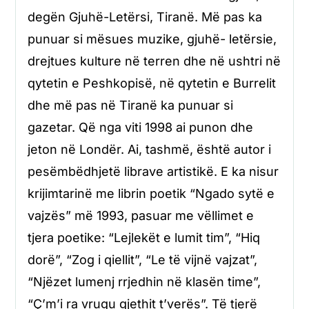
degën Gjuhë-Letërsi, Tiranë. Më pas ka
punuar si mësues muzike, gjuhë- letërsie,
drejtues kulture në terren dhe në ushtri në
qytetin e Peshkopisë, në qytetin e Burrelit
dhe më pas në Tiranë ka punuar si
gazetar. Që nga viti 1998 ai punon dhe
jeton në Londër. Ai, tashmë, është autor i
pesëmbëdhjetë librave artistikë. E ka nisur
krijimtarinë me librin poetik “Ngado sytë e
vajzës” më 1993, pasuar me vëllimet e
tjera poetike: “Lejlekët e lumit tim”, “Hiq
dorë”, “Zog i qiellit”, “Le të vijnë vajzat”,
“Njëzet lumenj rrjedhin në klasën time”,
“Ç’m’i ra vrugu gjethit t’verës”. Të tjerë