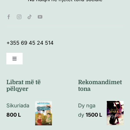
+355 69 45 24 514
Toggle
Navigation
Kushte të përgjithshme
Librat më të
Rekomandimet
pëlqyer
tona
Politikat e kthimeve
Sikuriada
Dy nga
Politikat e privatësisë
800
L
dy
1500
L