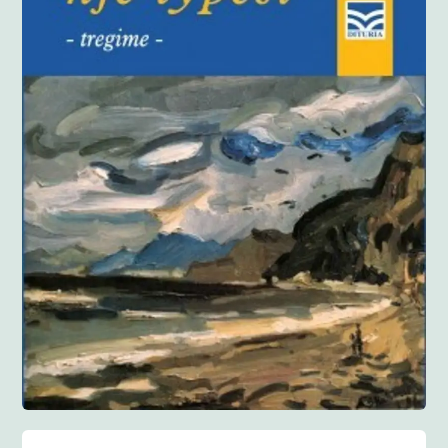
Anglisht
Ditarë
Evente
Blog