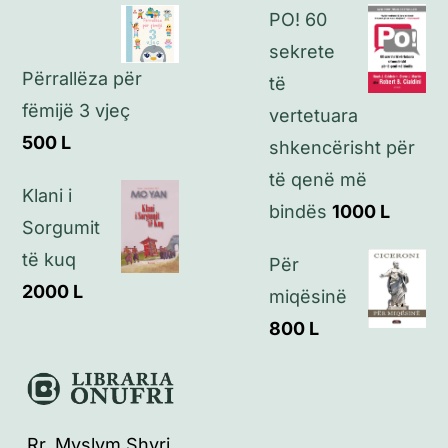
Kontakt
PO! 60
sekrete
Përrallëza për
të
fëmijë 3 vjeç
vertetuara
500
L
shkencërisht për
të qenë më
Klani i
bindës
1000
L
Sorgumit
të kuq
Për
2000
L
miqësinë
800
L
Rr. Myslym Shyri,